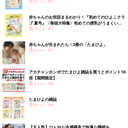
いっぱい！
赤ちゃん・育児
赤ちゃんのお世話まるわかり！『初めてのひよこクラ
ブ 夏号』〈巻頭大特集〉初めての授乳がうまくい
く！ おっぱい・ミルクの基本と夏のトラブル 解決テ
赤ちゃん・育児
ク
赤ちゃんが生まれたら！2冊の「たまひよ」
赤ちゃん・育児
アカチャンホンポでたまひよ雑誌を買うとポイント10
倍【期間限定】
赤ちゃん・育児
たまひよの雑誌
赤ちゃん・育児
【大人気】ひんやり冷感寝具で快適な睡眠を