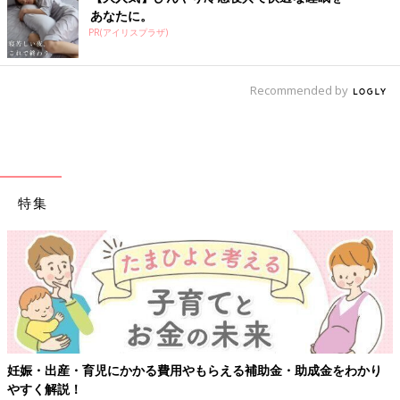
あなたに。
PR(アイリスプラザ)
Recommended by
特集
【ワク
出産・育児にかかる費用やもらえる補助金・助成金をわかり
解説！