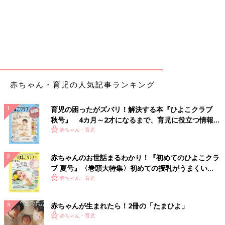
赤ちゃん・育児の人気記事ランキング
育児の困ったがズバリ！解決する本『ひよこクラブ
秋号』 4カ月～2才になるまで、育児に役立つ情報が
いっぱい！
赤ちゃん・育児
赤ちゃんのお世話まるわかり！『初めてのひよこクラ
ブ 夏号』〈巻頭大特集〉初めての授乳がうまくい
く！ おっぱい・ミルクの基本と夏のトラブル 解決テ
赤ちゃん・育児
ク
赤ちゃんが生まれたら！2冊の「たまひよ」
赤ちゃん・育児