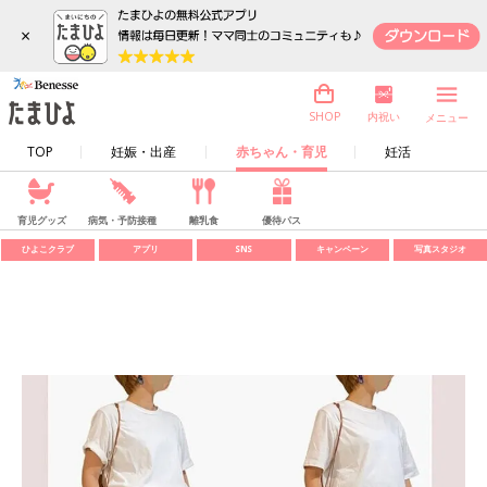
×
内祝い
SHOP
メニュー
TOP
妊娠・出産
赤ちゃん・育児
妊活
育児グッズ
病気・予防接種
離乳食
優待パス
ひよこクラブ
アプリ
SNS
キャンペーン
写真スタジオ