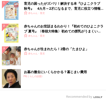
育児の困ったがズバリ！解決する本『ひよこクラブ
秋号』 4カ月～2才になるまで、育児に役立つ情報が
いっぱい！
赤ちゃん・育児
赤ちゃんのお世話まるわかり！『初めてのひよこクラ
ブ 夏号』〈巻頭大特集〉初めての授乳がうまくい
く！ おっぱい・ミルクの基本と夏のトラブル 解決テ
赤ちゃん・育児
ク
赤ちゃんが生まれたら！2冊の「たまひよ」
赤ちゃん・育児
お墓の撤去にいくらかかる？墓じまい費用
PR(くらしの話題)
Recommended by