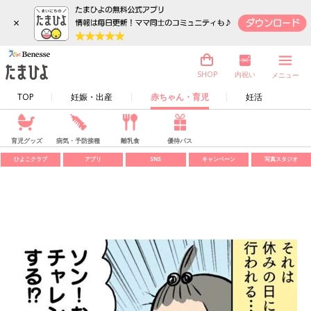
×
内祝い
SHOP
メニュー
TOP
妊娠・出産
赤ちゃん・育児
妊活
育児グッズ
病気・予防接種
離乳食
優待パス
ひよこクラブ
アプリ
SNS
キャンペーン
写真スタジオ