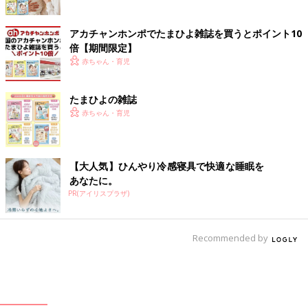
アカチャンホンポでたまひよ雑誌を買うとポイント10
倍【期間限定】
赤ちゃん・育児
たまひよの雑誌
赤ちゃん・育児
【大人気】ひんやり冷感寝具で快適な睡眠を
あなたに。
PR(アイリスプラザ)
Recommended by