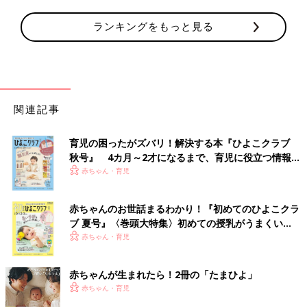
ランキングをもっと見る
関連記事
育児の困ったがズバリ！解決する本『ひよこクラブ
秋号』 4カ月～2才になるまで、育児に役立つ情報が
いっぱい！
赤ちゃん・育児
赤ちゃんのお世話まるわかり！『初めてのひよこクラ
ブ 夏号』〈巻頭大特集〉初めての授乳がうまくい
く！ おっぱい・ミルクの基本と夏のトラブル 解決テ
赤ちゃん・育児
ク
赤ちゃんが生まれたら！2冊の「たまひよ」
赤ちゃん・育児