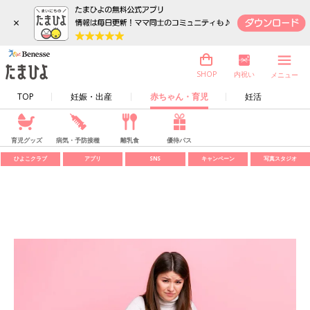
×
内祝い
SHOP
メニュー
TOP
妊娠・出産
赤ちゃん・育児
妊活
育児グッズ
病気・予防接種
離乳食
優待パス
ひよこクラブ
アプリ
SNS
キャンペーン
写真スタジオ