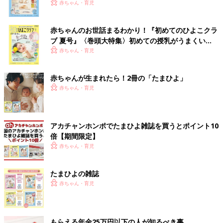
いっぱい！
赤ちゃん・育児
赤ちゃんのお世話まるわかり！『初めてのひよこクラ
ブ 夏号』〈巻頭大特集〉初めての授乳がうまくい
く！ おっぱい・ミルクの基本と夏のトラブル 解決テ
赤ちゃん・育児
ク
赤ちゃんが生まれたら！2冊の「たまひよ」
赤ちゃん・育児
アカチャンホンポでたまひよ雑誌を買うとポイント10
倍【期間限定】
赤ちゃん・育児
たまひよの雑誌
赤ちゃん・育児
もらえる年金25万円以下の人が知るべき事