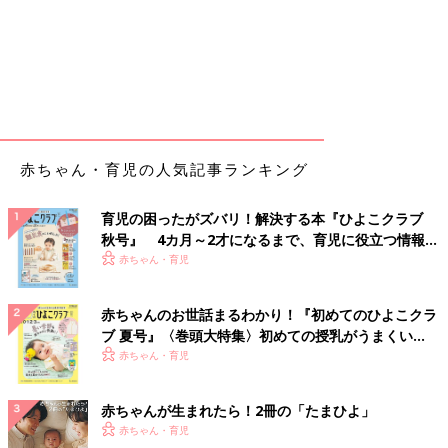
赤ちゃん・育児の人気記事ランキング
育児の困ったがズバリ！解決する本『ひよこクラブ
秋号』 4カ月～2才になるまで、育児に役立つ情報が
いっぱい！
赤ちゃん・育児
赤ちゃんのお世話まるわかり！『初めてのひよこクラ
ブ 夏号』〈巻頭大特集〉初めての授乳がうまくい
く！ おっぱい・ミルクの基本と夏のトラブル 解決テ
赤ちゃん・育児
ク
赤ちゃんが生まれたら！2冊の「たまひよ」
赤ちゃん・育児