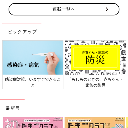
連載一覧へ
ピックアップ
きるこ
「もしものときの」赤ちゃん・
日本外来小児科学会リーフ
家族の防災
ト検討会
最新号