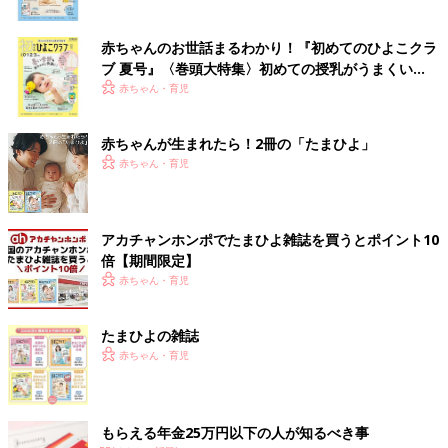
赤ちゃんのお世話まるわかり！『初めてのひよこクラ
ブ 夏号』〈巻頭大特集〉初めての授乳がうまくい
く！ おっぱい・ミルクの基本と夏のトラブル 解決テ
赤ちゃん・育児
ク
赤ちゃんが生まれたら！2冊の「たまひよ」
赤ちゃん・育児
アカチャンホンポでたまひよ雑誌を買うとポイント10
倍【期間限定】
赤ちゃん・育児
たまひよの雑誌
赤ちゃん・育児
もらえる年金25万円以下の人が知るべき事