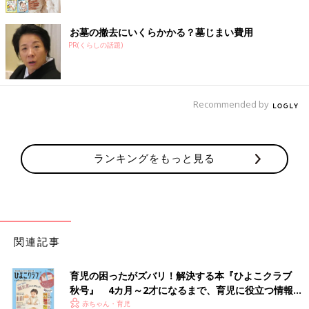
お墓の撤去にいくらかかる？墓じまい費用
PR(くらしの話題)
Recommended by
ランキングをもっと見る
関連記事
育児の困ったがズバリ！解決する本『ひよこクラブ
秋号』 4カ月～2才になるまで、育児に役立つ情報が
いっぱい！
赤ちゃん・育児