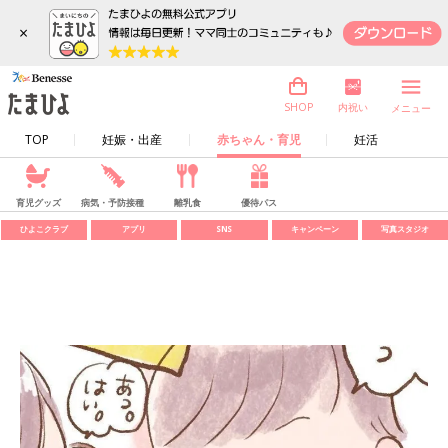
×
内祝い
SHOP
メニュー
TOP
妊娠・出産
赤ちゃん・育児
妊活
育児グッズ
病気・予防接種
離乳食
優待パス
ひよこクラブ
アプリ
SNS
キャンペーン
写真スタジオ