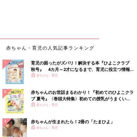
赤ちゃん・育児の人気記事ランキング
育児の困ったがズバリ！解決する本『ひよこクラブ
秋号』 4カ月～2才になるまで、育児に役立つ情報が
いっぱい！
赤ちゃん・育児
赤ちゃんのお世話まるわかり！『初めてのひよこクラ
ブ 夏号』〈巻頭大特集〉初めての授乳がうまくい
く！ おっぱい・ミルクの基本と夏のトラブル 解決テ
赤ちゃん・育児
ク
赤ちゃんが生まれたら！2冊の「たまひよ」
赤ちゃん・育児