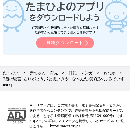
妊娠日数や生後日数に合った情報を毎日お届け
妊娠中から産後まで長く使える無料アプリ
無料ダウンロード
たまひよ
赤ちゃん・育児
日記・マンガ
もなか
2歳の寝言｢ありがとう｣!?と思いきや…な〜んだ(笑)[ほぺふるでいず
#43］
ＡＢＪマークは、この電子書店・電子書籍配信サービスが、
著作権者からコンテンツ使用許諾を得た正規版配信サービス
であることを示す登録商標（登録番号 第11091000号）です。
ABJマークの詳細、ABJマークを掲示しているサービスの一覧
はこちら→
https://aebs.or.jp/