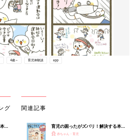
ト
4歳～
育児体験談
app
ング
関連記事
本
育児の困ったがズバリ！解決する本
2才
『ひよこクラブ 秋号』 4カ月～2才
赤ちゃん・育児
いっ
になるまで、育児に役立つ情報がいっ