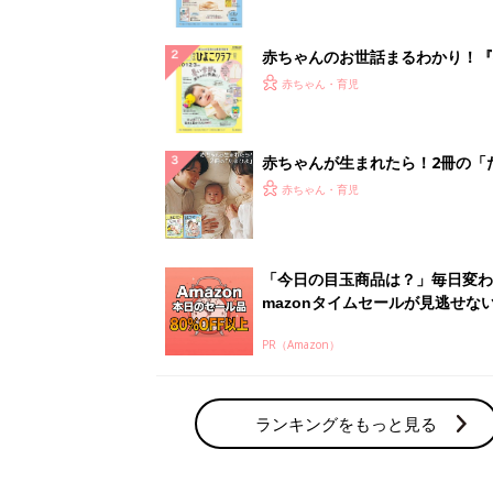
ぱい！
赤ちゃんのお世話まるわかり！『
てのひよこクラブ 夏号』〈巻頭
赤ちゃん・育児
集〉初めての授乳がうまくいく！
っぱい・ミルクの基本と夏のトラ
解決テク
赤ちゃんが生まれたら！2冊の「
ひよ」
赤ちゃん・育児
「今日の目玉商品は？」毎日変わ
mazonタイムセールが見逃せな
PR（Amazon）
ランキングをもっと見る