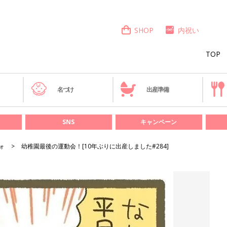
SHOP
内祝い
TOP
き
名づけ
出産準備
SNS
キャンペーン
ォ
幼稚園最後の運動会！[10年ぶりに出産しました#284]