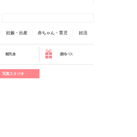
妊娠・出産
赤ちゃん・育児
妊活
離乳食
優待パス
写真スタジオ