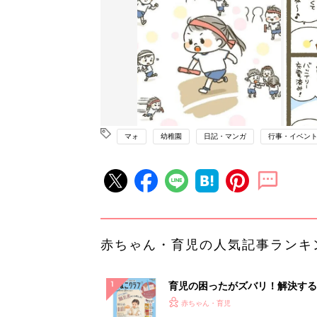
マォ
幼稚園
日記・マンガ
行事・イベン
赤ちゃん・育児の人気記事ランキ
育児の困ったがズバリ！解決する
『ひよこクラブ 秋号』 4カ月～
赤ちゃん・育児
になるまで、育児に役立つ情報が