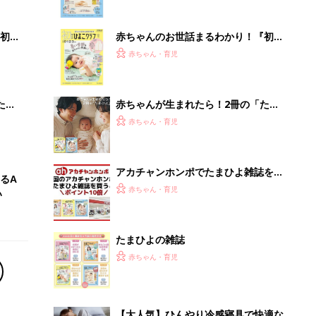
ぱい！
初め
赤ちゃんのお世話まるわかり！『初め
大特
てのひよこクラブ 夏号』〈巻頭大特
赤ちゃん・育児
 お
集〉初めての授乳がうまくいく！ お
ブル
っぱい・ミルクの基本と夏のトラブル
解決テク
たま
赤ちゃんが生まれたら！2冊の「たま
ひよ」
赤ちゃん・育児
アカチャンホンポでたまひよ雑誌を買
るA
うとポイント10倍【期間限定】
赤ちゃん・育児
い
たまひよの雑誌
赤ちゃん・育児
【大人気】ひんやり冷感寝具で快適な