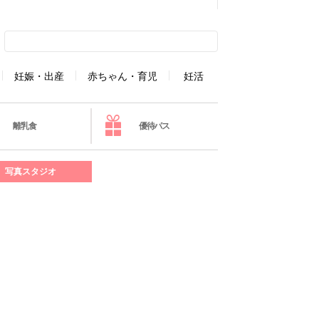
妊娠・出産
赤ちゃん・育児
妊活
離乳食
優待パス
写真スタジオ