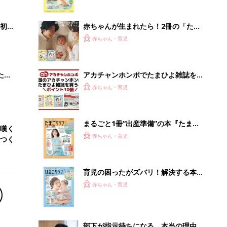
っぱい・ミルクの基本と夏のトラブル
解決テク
初め
赤ちゃんが生まれたら！2冊の「たま
大特
ひよ」
赤ちゃん・育児
 お
ブル
たま
アカチャンホンポでたまひよ雑誌を買
うとポイント10倍【期間限定】
赤ちゃん・育児
まるごと1冊“出産準備”の本『たまご
嘆く
クラブ 夏号』〈スペシャル大特集〉
赤ちゃん・育児
つく
夫婦で予習する 出産の教科書
育児の困ったがズバリ！解決する本
『ひよこクラブ 夏号』 4カ月～2才
赤ちゃん・育児
になるまで、育児に役立つ情報がいっ
ぱい！
部下が指示待ちになる、本当の理由。