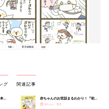
ト
4歳～
育児体験談
app
ング
関連記事
本
赤ちゃんのお世話まるわかり！『初め
2才
てのひよこクラブ 夏号』〈巻頭大特
赤ちゃん・育児
いっ
集〉初めての授乳がうまくいく！ お