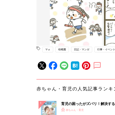
マォ
幼稚園
日記・マンガ
行事・イベン
赤ちゃん・育児の人気記事ランキ
育児の困ったがズバリ！解決する
『ひよこクラブ 夏号』 4カ月～
赤ちゃん・育児
になるまで、育児に役立つ情報が