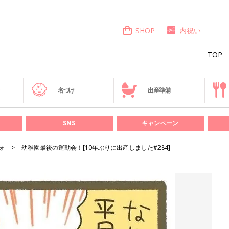
SHOP
内祝い
TOP
き
名づけ
出産準備
SNS
キャンペーン
ォ
幼稚園最後の運動会！[10年ぶりに出産しました#284]