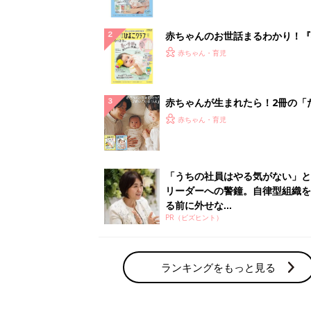
ぱい！
赤ちゃんのお世話まるわかり！『
てのひよこクラブ 夏号』〈巻頭
赤ちゃん・育児
集〉初めての授乳がうまくいく！
っぱい・ミルクの基本と夏のトラ
解決テク
赤ちゃんが生まれたら！2冊の「
ひよ」
赤ちゃん・育児
「うちの社員はやる気がない」と
リーダーへの警鐘。自律型組織を
る前に外せな...
PR（ビズヒント）
ランキングをもっと見る