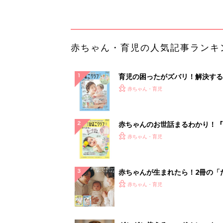
解決テク
赤ちゃんが生まれたら！2冊の「
ひよ」
赤ちゃん・育児
ガシガシ使えるヘッドホン。カッ
でも傷がつきにくい
PR（Marshall Group AB）
ランキングをもっと見る