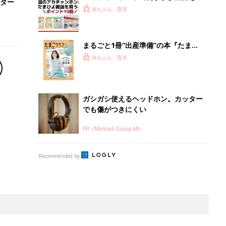
離乳食はいつから？進め方は？「たまひよ きほんの離
乳食」
授乳の悩みや初めての離乳食作りに役立つ
子育てとお金
につ
妊娠・出産・育児にかかる費用やもらえる補助
金・助成金を解説