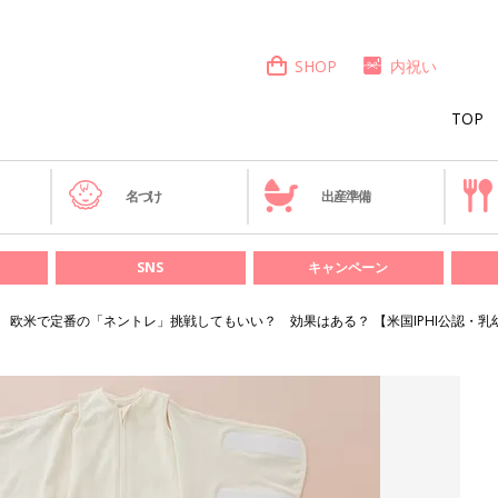
SHOP
内祝い
TOP
き
名づけ
出産準備
SNS
キャンペーン
欧米で定番の「ネントレ」挑戦してもいい？ 効果はある？ 【米国IPHI公認・