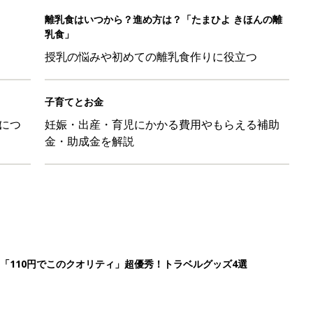
「110円でこのクオリティ」超優秀！トラベルグッズ4選
！？親が悩まされる「魔の3週目」って何？「魔の3カ月」もある
平和だな～」と感じた瞬間
日のお誕生日占い【鏡リュウジ監修】