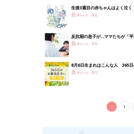
<
1
妊娠日数や
妊娠中か