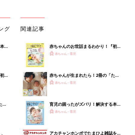
たま
育児の困ったがズバリ！解決する本
『ひよこクラブ 秋号』 4カ月～2才
赤ちゃん・育児
になるまで、育児に役立つ情報がいっ
ぱい！
アカチャンホンポでたまひよ雑誌を買
ター
うとポイント10倍【期間限定】
赤ちゃん・育児
まるごと1冊“出産準備”の本『たまご
クラブ 夏号』〈スペシャル大特集〉
赤ちゃん・育児
夫婦で予習する 出産の教科書
ガシガシ使えるヘッドホン。カッター
でも傷がつきにくい
PR（Marshall Group AB）
Recommended by