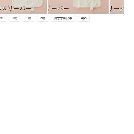
や
0歳
1歳
2歳
おすすめ記事
app
ング
関連記事
本
赤ちゃんのお世話まるわかり！『初め
2才
てのひよこクラブ 夏号』〈巻頭大特
赤ちゃん・育児
いっ
集〉初めての授乳がうまくいく！ お
っぱい・ミルクの基本と夏のトラブル
解決テク
初め
赤ちゃんが生まれたら！2冊の「たま
大特
ひよ」
赤ちゃん・育児
 お
ブル