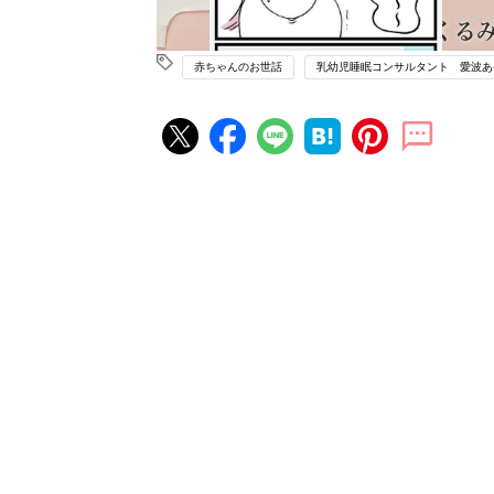
赤ちゃんのお世話
乳幼児睡眠コンサルタント 愛波あ
赤ちゃん・育児の人気記事ランキ
育児の困ったがズバリ！解決する
『ひよこクラブ 夏号』 4カ月～
赤ちゃん・育児
になるまで、育児に役立つ情報が
ぱい！
赤ちゃんのお世話まるわかり！『
てのひよこクラブ 夏号』〈巻頭
赤ちゃん・育児
集〉初めての授乳がうまくいく！
っぱい・ミルクの基本と夏のトラ