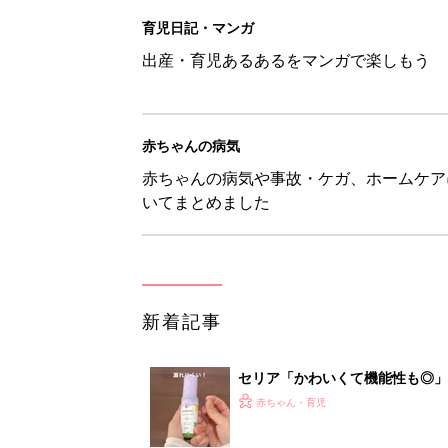
セリア「かわいくて機能性も◎」
赤ちゃん・育児
生後3週目の赤ちゃんはよく泣く
って本当？【専門家】
赤ちゃん・育児
反抗期の息子が...ママたちが「
赤ちゃん・育児
8月6日生まれはこんな人 365
赤ちゃん・育児