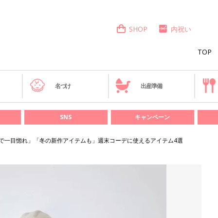
SHOP
内祝い
TOP
き
名づけ
出産準備
SNS
キャンペーン
Sで一目惚れ」「冬の新作アイテムも」週末コーデに使えるアイテム4選