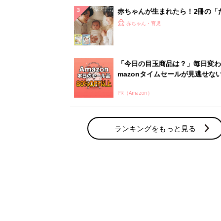
赤ちゃん・育児の人気テーマ
育児日記・マンガ
出産・育児あるあるをマンガで楽しもう
赤ちゃんの病気
赤ちゃんの病気や事故・ケガ、ホームケア
いてまとめました