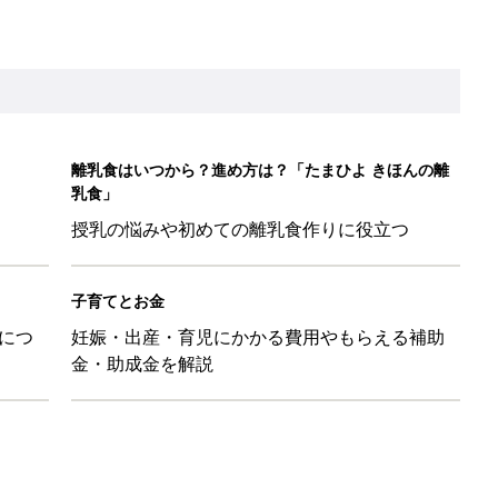
歳の夏に多く発生。時間帯は14時が危ない！親のNG行動も危険を
26】協賛企業のご紹介
ばす本