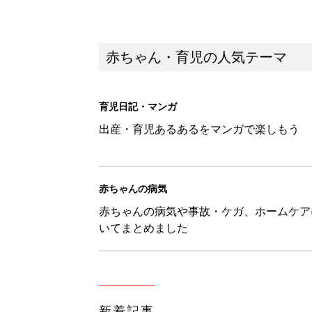
新着記事
子どもの水難事故は、7歳・14
まねく【専門家】
赤ちゃん・育児
【たまひよ ファミリーパーク20
赤ちゃん・育児
1才・2才・3才 子どもの力を伸
赤ちゃん・育児