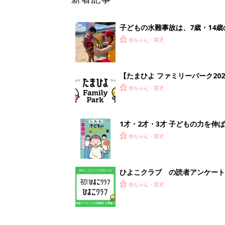
ひよこクラブ の読者アンケート
赤ちゃん・育児
<
1
妊娠日数や
妊娠中か