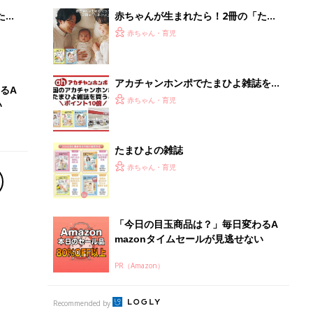
mazonタイムセールが見逃せない
PR（Amazon）
Recommended by
離乳食はいつから？進め方は？「たまひよ きほんの離
乳食」
授乳の悩みや初めての離乳食作りに役立つ
子育てとお金
につ
妊娠・出産・育児にかかる費用やもらえる補助
金・助成金を解説