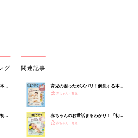
ぱい！
初め
赤ちゃんのお世話まるわかり！『初め
大特
てのひよこクラブ 夏号』〈巻頭大特
赤ちゃん・育児
 お
集〉初めての授乳がうまくいく！ お
ブル
っぱい・ミルクの基本と夏のトラブル
解決テク
たま
赤ちゃんが生まれたら！2冊の「たま
ひよ」
赤ちゃん・育児
アカチャンホンポでたまひよ雑誌を買
るA
うとポイント10倍【期間限定】
赤ちゃん・育児
い
たまひよの雑誌
赤ちゃん・育児
「今日の目玉商品は？」毎日変わるA