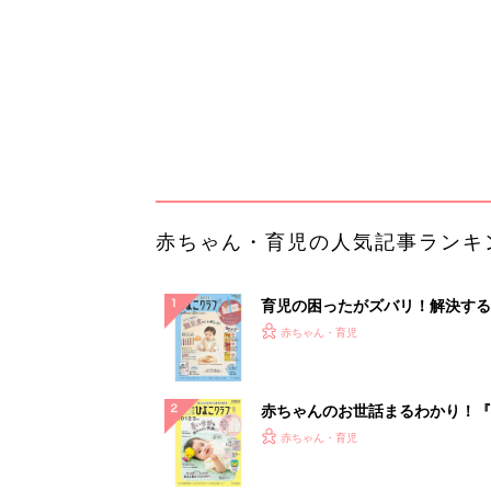
ぱい！
赤ちゃんのお世話まるわかり！『
てのひよこクラブ 夏号』〈巻頭
赤ちゃん・育児
集〉初めての授乳がうまくいく！
っぱい・ミルクの基本と夏のトラ
解決テク
赤ちゃんが生まれたら！2冊の「
ひよ」
赤ちゃん・育児
「今日の目玉商品は？」毎日変わ
mazonタイムセールが見逃せな
PR（Amazon）
ランキングをもっと見る