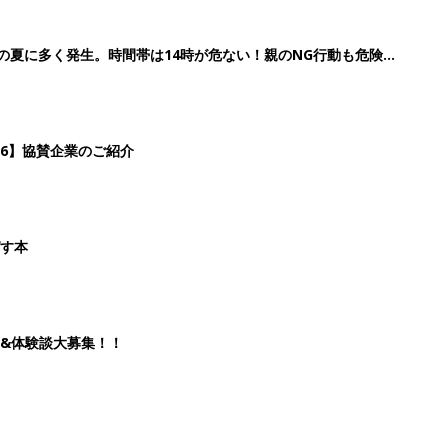
&体験談大募集！！
2
3
4
5
>
生後日数に合った情報を毎日お届け
ら産後まで長く使える無料アプリ
ダウンロード