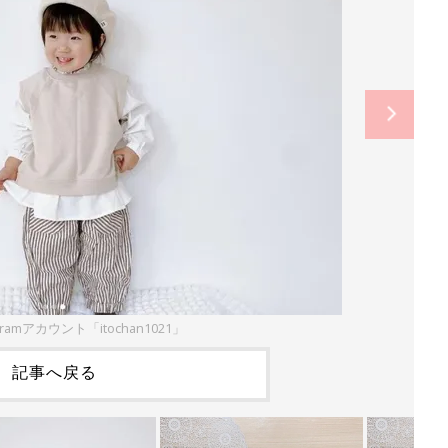
gramアカウント「itochan1021」
記事へ戻る