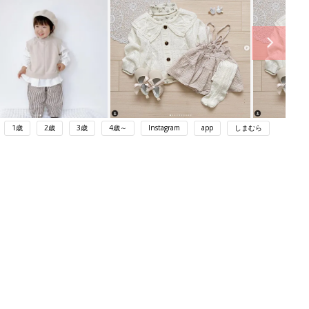
1歳
2歳
3歳
4歳～
Instagram
app
しまむら
ング
関連記事
本
育児の困ったがズバリ！解決する本
2才
『ひよこクラブ 秋号』 4カ月～2才
赤ちゃん・育児
いっ
になるまで、育児に役立つ情報がいっ