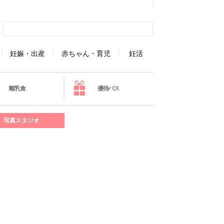
妊娠・出産
赤ちゃん・育児
妊活
離乳食
優待パス
写真スタジオ