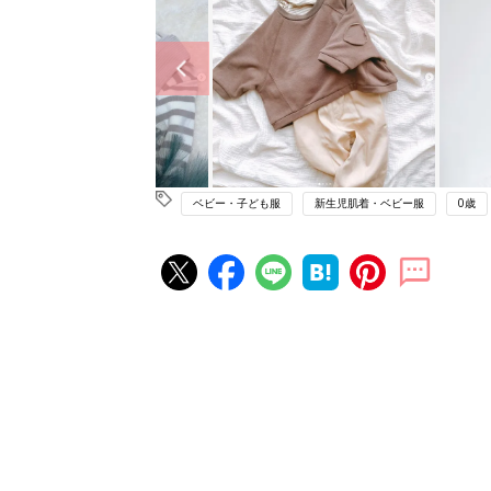
ベビー・子ども服
新生児肌着・ベビー服
0歳
赤ちゃん・育児の人気記事ランキ
育児の困ったがズバリ！解決する
『ひよこクラブ 秋号』 4カ月～
赤ちゃん・育児
になるまで、育児に役立つ情報が