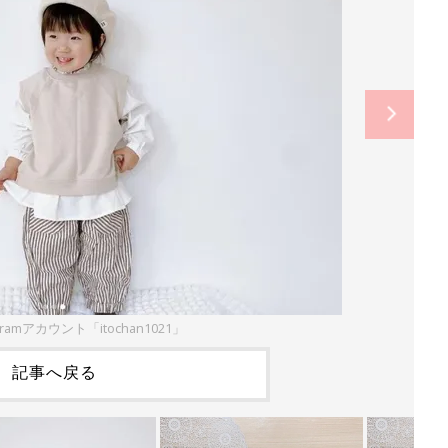
gramアカウント「itochan1021」
記事へ戻る