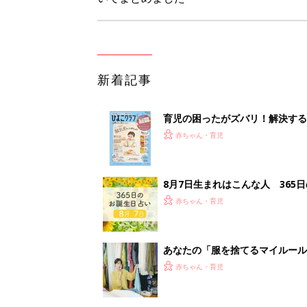
新着記事
育児の困ったがズバリ！解決する
つ情報がいっぱい！
赤ちゃん・育児
8月7日生まれはこんな人 365
赤ちゃん・育児
あなたの「服を捨てるマイルー
スタイリストが喝！
赤ちゃん・育児