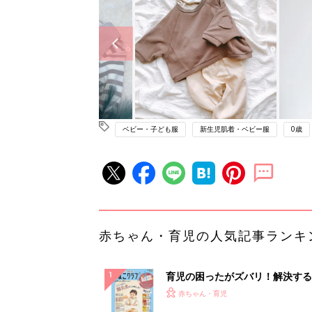
ベビー・子ども服
新生児肌着・ベビー服
0歳
赤ちゃん・育児の人気記事ランキ
育児の困ったがズバリ！解決する
『ひよこクラブ 秋号』 4カ月～
赤ちゃん・育児
になるまで、育児に役立つ情報が