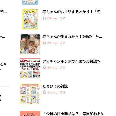
ぱい！
初め
赤ちゃんのお世話まるわかり！『初め
大特
てのひよこクラブ 夏号』〈巻頭大特
赤ちゃん・育児
 お
集〉初めての授乳がうまくいく！ お
ブル
っぱい・ミルクの基本と夏のトラブル
解決テク
たま
赤ちゃんが生まれたら！2冊の「たま
ひよ」
赤ちゃん・育児
アカチャンホンポでたまひよ雑誌を買
るA
うとポイント10倍【期間限定】
赤ちゃん・育児
い
たまひよの雑誌
赤ちゃん・育児
「今日の目玉商品は？」毎日変わるA