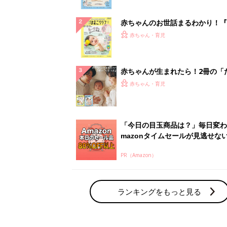
ぱい！
赤ちゃんのお世話まるわかり！『
てのひよこクラブ 夏号』〈巻頭
赤ちゃん・育児
集〉初めての授乳がうまくいく！
っぱい・ミルクの基本と夏のトラ
解決テク
赤ちゃんが生まれたら！2冊の「
ひよ」
赤ちゃん・育児
「今日の目玉商品は？」毎日変わ
mazonタイムセールが見逃せな
PR（Amazon）
ランキングをもっと見る