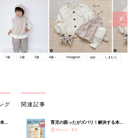
1歳
2歳
3歳
4歳～
Instagram
app
しまむら
ング
関連記事
本
育児の困ったがズバリ！解決する本
2才
『ひよこクラブ 秋号』 4カ月～2才
赤ちゃん・育児
いっ
になるまで、育児に役立つ情報がいっ