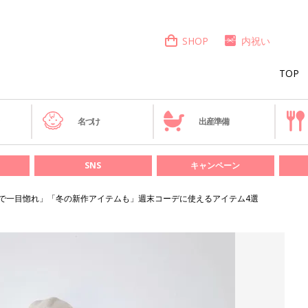
SHOP
内祝い
TOP
き
名づけ
出産準備
SNS
キャンペーン
Sで一目惚れ」「冬の新作アイテムも」週末コーデに使えるアイテム4選