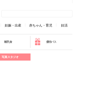
妊娠・出産
赤ちゃん・育児
妊活
離乳食
優待パス
写真スタジオ