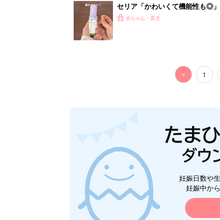
セリア「かわいくて機能性も◎」
赤ちゃん・育児
<
1
妊娠日数や
妊娠中か