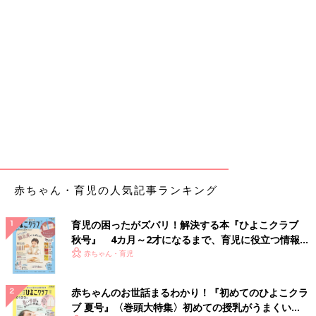
赤ちゃん・育児の人気記事ランキング
育児の困ったがズバリ！解決する本『ひよこクラブ
秋号』 4カ月～2才になるまで、育児に役立つ情報が
いっぱい！
赤ちゃん・育児
赤ちゃんのお世話まるわかり！『初めてのひよこクラ
ブ 夏号』〈巻頭大特集〉初めての授乳がうまくい