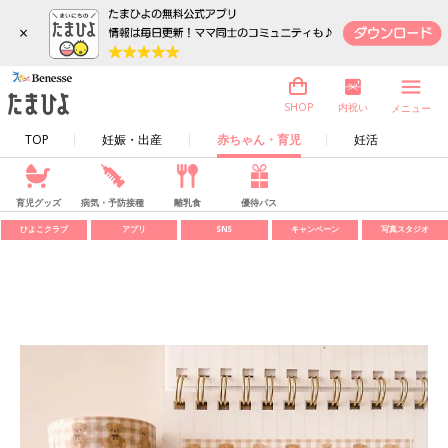
×
内祝い
SHOP
メニュー
TOP
妊娠・出産
赤ちゃん・育児
妊活
育児グッズ
病気・予防接種
離乳食
優待パス
ひよこクラブ
アプリ
SNS
キャンペーン
写真スタジオ