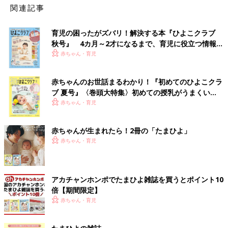
関連記事
育児の困ったがズバリ！解決する本『ひよこクラブ
秋号』 4カ月～2才になるまで、育児に役立つ情報が
いっぱい！
赤ちゃん・育児
赤ちゃんのお世話まるわかり！『初めてのひよこクラ
ブ 夏号』〈巻頭大特集〉初めての授乳がうまくい
く！ おっぱい・ミルクの基本と夏のトラブル 解決テ
赤ちゃん・育児
ク
赤ちゃんが生まれたら！2冊の「たまひよ」
赤ちゃん・育児
アカチャンホンポでたまひよ雑誌を買うとポイント10
倍【期間限定】
赤ちゃん・育児