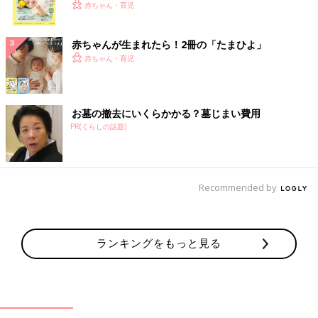
く！ おっぱい・ミルクの基本と夏のトラブル 解決テ
赤ちゃん・育児
ク
赤ちゃんが生まれたら！2冊の「たまひよ」
赤ちゃん・育児
お墓の撤去にいくらかかる？墓じまい費用
PR(くらしの話題)
Recommended by
ランキングをもっと見る