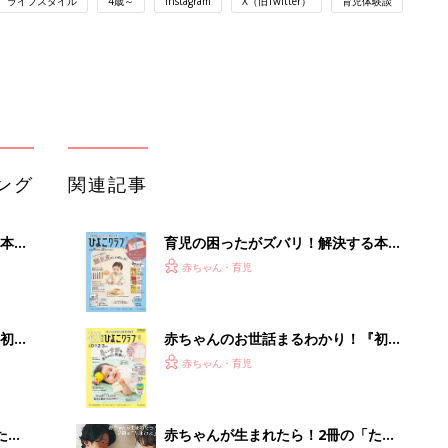
ライフスタイル
4歳～
Instagram
X（旧Twitter）
育児体験談
ング
関連記事
本
育児の困ったがズバリ！解決する本
2才
『ひよこクラブ 秋号』 4カ月～2才
赤ちゃん・育児
いっ
になるまで、育児に役立つ情報がいっ
ぱい！
初め
赤ちゃんのお世話まるわかり！『初め
大特
てのひよこクラブ 夏号』〈巻頭大特
赤ちゃん・育児
 お
集〉初めての授乳がうまくいく！ お
ブル
っぱい・ミルクの基本と夏のトラブル
解決テク
たま
赤ちゃんが生まれたら！2冊の「たま