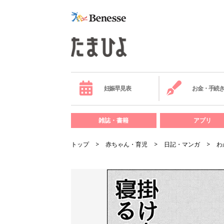
妊娠早見表
お金・手続
雑誌・書籍
アプリ
トップ
赤ちゃん・育児
日記・マンガ
わ