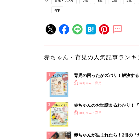
日記・マンガ
0歳
1歳
2歳
3歳
app
赤ちゃん・育児の人気記事ランキ
育児の困ったがズバリ！解決する
『ひよこクラブ 秋号』 4カ月～
赤ちゃん・育児
になるまで、育児に役立つ情報が
ぱい！
赤ちゃんのお世話まるわかり！『
てのひよこクラブ 夏号』〈巻頭
赤ちゃん・育児
集〉初めての授乳がうまくいく！
っぱい・ミルクの基本と夏のトラ
解決テク
赤ちゃんが生まれたら！2冊の「