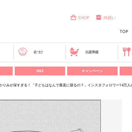
SHOP
内祝い
TOP
き
名づけ
出産準備
SNS
キャンペーン
かりみが深すぎる！「子どもはなんで垂直に寝るの？」インスタフォロワー14万人