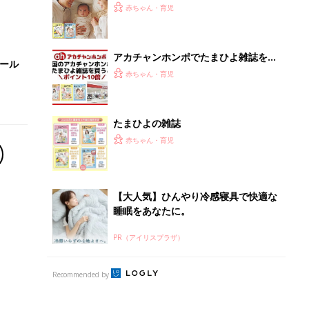
ひよ」
赤ちゃん・育児
アカチャンホンポでたまひよ雑誌を買
セール
うとポイント10倍【期間限定】
赤ちゃん・育児
たまひよの雑誌
赤ちゃん・育児
【大人気】ひんやり冷感寝具で快適な
睡眠をあなたに。
PR（アイリスプラザ）
Recommended by