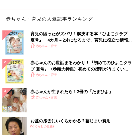
赤ちゃん・育児の人気記事ランキング
育児の困ったがズバリ！解決する本『ひよこクラブ
夏号』 4カ月～2才になるまで、育児に役立つ情報が
いっぱい！
赤ちゃん・育児
赤ちゃんのお世話まるわかり！『初めてのひよこクラ
ブ 夏号』〈巻頭大特集〉初めての授乳がうまくい
く！ おっぱい・ミルクの基本と夏のトラブル 解決テ
赤ちゃん・育児
ク
赤ちゃんが生まれたら！2冊の「たまひよ」
赤ちゃん・育児
お墓の撤去にいくらかかる？墓じまい費用
PR(くらしの話題)