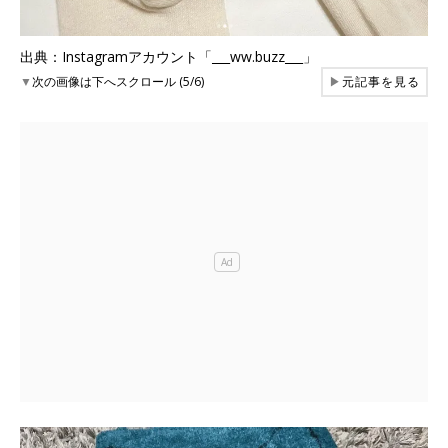
出典：Instagramアカウント「___ww.buzz___」
▼
次の画像は下へスクロール (5/6)
▶
元記事を見る