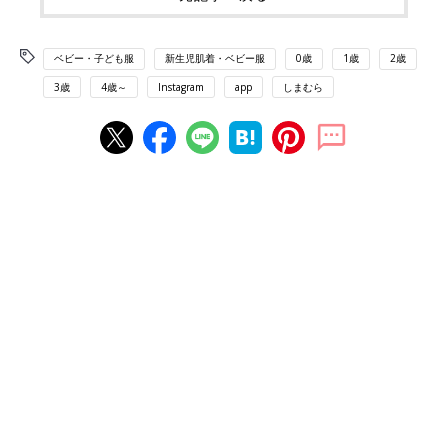
ベビー・子ども服
新生児肌着・ベビー服
0歳
1歳
2歳
3歳
4歳～
Instagram
app
しまむら