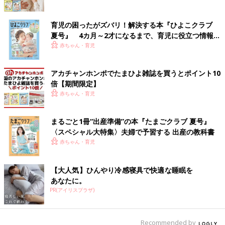
育児の困ったがズバリ！解決する本『ひよこクラブ
夏号』 4カ月～2才になるまで、育児に役立つ情報が
いっぱい！
赤ちゃん・育児
アカチャンホンポでたまひよ雑誌を買うとポイント10
倍【期間限定】
赤ちゃん・育児
まるごと1冊“出産準備”の本『たまごクラブ 夏号』
〈スペシャル大特集〉夫婦で予習する 出産の教科書
赤ちゃん・育児
【大人気】ひんやり冷感寝具で快適な睡眠を
あなたに。
PR(アイリスプラザ)
Recommended by