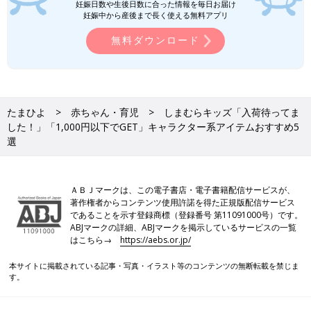
妊娠日数や生後日数に合った情報を毎日お届け
妊娠中から産後まで長く使える無料アプリ
無料ダウンロード
たまひよ
赤ちゃん・育児
しまむらキッズ「入荷待ってま
した！」「1,000円以下でGET」キャラクター系アイテムおすすめ5
選
ＡＢＪマークは、この電子書店・電子書籍配信サービスが、
著作権者からコンテンツ使用許諾を得た正規版配信サービス
であることを示す登録商標（登録番号 第11091000号）です。
ABJマークの詳細、ABJマークを掲示しているサービスの一覧
はこちら→
https://aebs.or.jp/
本サイトに掲載されている記事・写真・イラスト等のコンテンツの無断転載を禁じま
す。