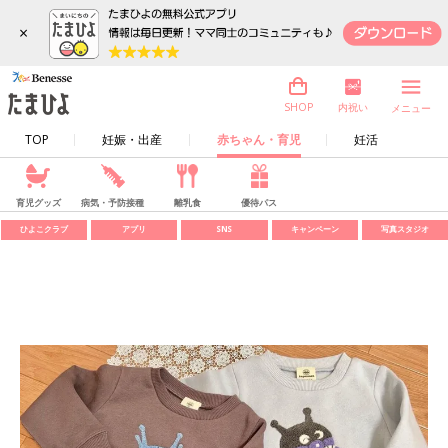
×
内祝い
SHOP
メニュー
TOP
妊娠・出産
赤ちゃん・育児
妊活
育児グッズ
病気・予防接種
離乳食
優待パス
ひよこクラブ
アプリ
SNS
キャンペーン
写真スタジオ