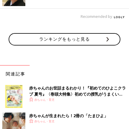
Recommended by
ランキングをもっと見る
関連記事
赤ちゃんのお世話まるわかり！『初めてのひよこクラ
ブ 夏号』〈巻頭大特集〉初めての授乳がうまくい
く！ おっぱい・ミルクの基本と夏のトラブル 解決テ
赤ちゃん・育児
ク
赤ちゃんが生まれたら！2冊の「たまひよ」
赤ちゃん・育児