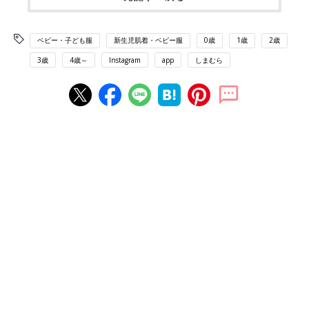
ベビー・子ども服
新生児肌着・ベビー服
0歳
1歳
2歳
3歳
4歳～
Instagram
app
しまむら