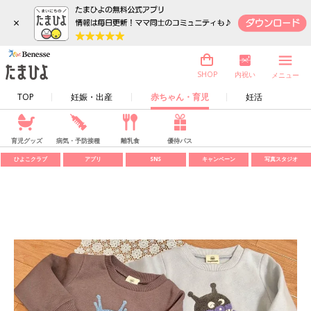
×
内祝い
SHOP
メニュー
TOP
妊娠・出産
赤ちゃん・育児
妊活
育児グッズ
病気・予防接種
離乳食
優待パス
ひよこクラブ
アプリ
SNS
キャンペーン
写真スタジオ