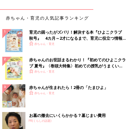
赤ちゃん・育児の人気記事ランキング
育児の困ったがズバリ！解決する本『ひよこクラブ
秋号』 4カ月～2才になるまで、育児に役立つ情報が
いっぱい！
赤ちゃん・育児
赤ちゃんのお世話まるわかり！『初めてのひよこクラ
ブ 夏号』〈巻頭大特集〉初めての授乳がうまくい
く！ おっぱい・ミルクの基本と夏のトラブル 解決テ
赤ちゃん・育児
ク
赤ちゃんが生まれたら！2冊の「たまひよ」
赤ちゃん・育児
お墓の撤去にいくらかかる？墓じまい費用
PR(くらしの話題)