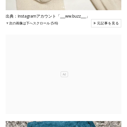
出典：Instagramアカウント「___ww.buzz___」
▼
次の画像は下へスクロール (5/6)
▶
元記事を見る