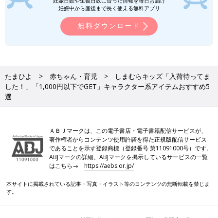
妊娠日数や生後日数に合った情報を毎日お届け
妊娠中から産後まで長く使える無料アプリ
無料ダウンロード
たまひよ
赤ちゃん・育児
しまむらキッズ「入荷待ってま
した！」「1,000円以下でGET」キャラクター系アイテムおすすめ5
選
ＡＢＪマークは、この電子書店・電子書籍配信サービスが、
著作権者からコンテンツ使用許諾を得た正規版配信サービス
であることを示す登録商標（登録番号 第11091000号）です。
ABJマークの詳細、ABJマークを掲示しているサービスの一覧
はこちら→
https://aebs.or.jp/
本サイトに掲載されている記事・写真・イラスト等のコンテンツの無断転載を禁じま
す。