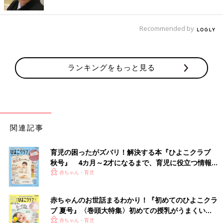
Recommended by
ランキングをもっと見る
関連記事
育児の困ったがズバリ！解決する本『ひよこクラブ
秋号』 4カ月～2才になるまで、育児に役立つ情報が
いっぱい！
赤ちゃん・育児
赤ちゃんのお世話まるわかり！『初めてのひよこクラ
ブ 夏号』〈巻頭大特集〉初めての授乳がうまくい
く！ おっぱい・ミルクの基本と夏のトラブル 解決テ
赤ちゃん・育児