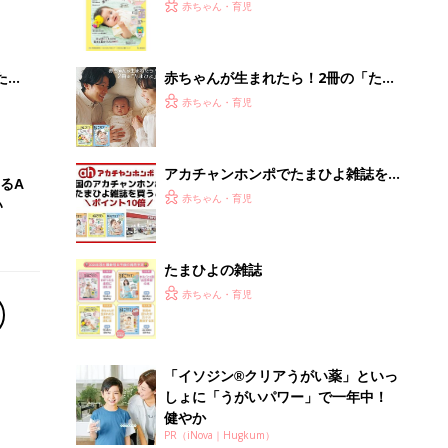
大特
てのひよこクラブ 夏号』〈巻頭大特
赤ちゃん・育児
 お
集〉初めての授乳がうまくいく！ お
ブル
っぱい・ミルクの基本と夏のトラブル
解決テク
たま
赤ちゃんが生まれたら！2冊の「たま
ひよ」
赤ちゃん・育児
アカチャンホンポでたまひよ雑誌を買
るA
うとポイント10倍【期間限定】
赤ちゃん・育児
い
たまひよの雑誌
赤ちゃん・育児
「イソジン®クリアうがい薬」といっ
しょに「うがいパワー」で一年中！
健やか
PR（iNova｜Hugkum）