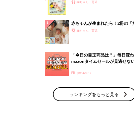
てのひよこクラブ 夏号』〈巻頭
赤ちゃん・育児
集〉初めての授乳がうまくいく！
っぱい・ミルクの基本と夏のトラ
解決テク
赤ちゃんが生まれたら！2冊の「
ひよ」
赤ちゃん・育児
「今日の目玉商品は？」毎日変わ
mazonタイムセールが見逃せな
PR（Amazon）
ランキングをもっと見る