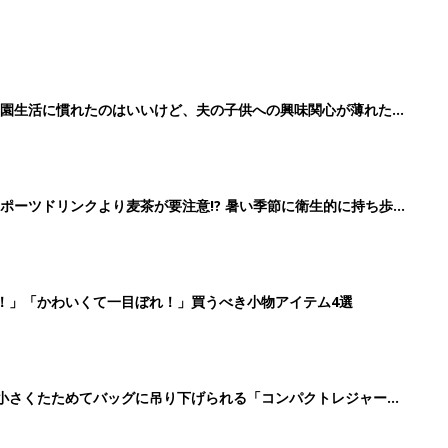
育園生活に慣れたのはいいけど、夫の子供への興味関心が薄れた気
91』
ポーツドリンクより麦茶が要注意!? 暑い季節に衛生的に持ち歩
】
！」「かわいくて一目ぼれ！」買うべき小物アイテム4選
に！小さくたためてバッグに吊り下げられる「コンパクトレジャーシ