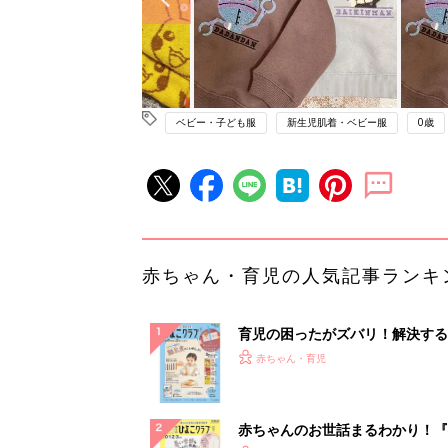
ベビー・子ども服
新生児肌着・ベビー服
0歳
赤ちゃん・育児の人気記事ランキ
育児の困ったがズバリ！解決する
『ひよこクラブ 秋号』 4カ月～
赤ちゃん・育児
になるまで、育児に役立つ情報が
ぱい！
赤ちゃんのお世話まるわかり！『