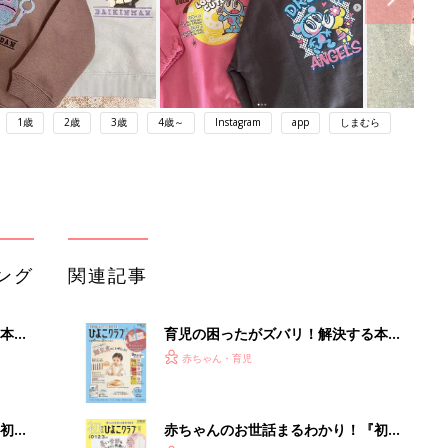
1歳
2歳
3歳
4歳～
Instagram
app
しまむら
ング
関連記事
本
育児の困ったがズバリ！解決する本
2才
『ひよこクラブ 秋号』 4カ月～2才
赤ちゃん・育児
いっ
になるまで、育児に役立つ情報がいっ
ぱい！
初め
赤ちゃんのお世話まるわかり！『初め