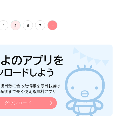
4
5
6
7
>
生後日数に合った情報を毎日お届け
ら産後まで長く使える無料アプリ
ダウンロード