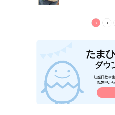
<
3
妊娠日数や
妊娠中か