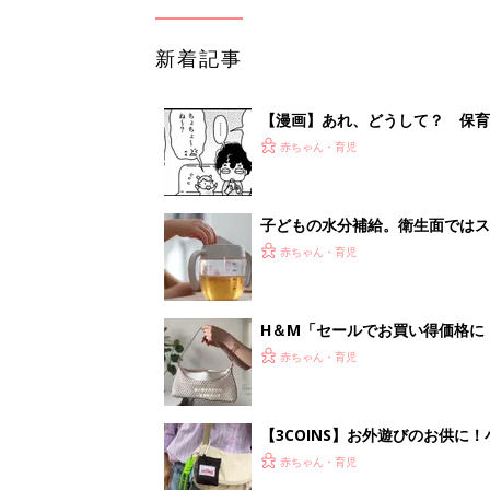
新着記事
【漫画】あれ、どうして？ 保
がする……！『ふうふう子育て ＃
赤ちゃん・育児
子どもの水分補給。衛生面ではス
く3つのコツとは？【専門家監修
赤ちゃん・育児
H＆М「セールでお買い得価格に
赤ちゃん・育児
【3COINS】お外遊びのお供
ート」
赤ちゃん・育児