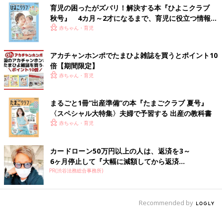
育児の困ったがズバリ！解決する本『ひよこクラブ
秋号』 4カ月～2才になるまで、育児に役立つ情報が
いっぱい！
赤ちゃん・育児
アカチャンホンポでたまひよ雑誌を買うとポイント10
倍【期間限定】
赤ちゃん・育児
まるごと1冊“出産準備”の本『たまごクラブ 夏号』
〈スペシャル大特集〉夫婦で予習する 出産の教科書
赤ちゃん・育児
カードローン50万円以上の人は、返済を3～
6ヶ月停止して『大幅に減額してから返済...
PR(渋谷法務総合事務所)
Recommended by