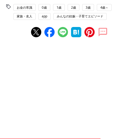
お金の常識
0歳
1歳
2歳
3歳
4歳～
家族・友人
app
みんなの妊娠・子育てエピソード