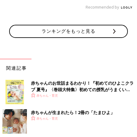
Recommended by
ランキングをもっと見る
関連記事
赤ちゃんのお世話まるわかり！『初めてのひよこクラ
ブ 夏号』〈巻頭大特集〉初めての授乳がうまくい
く！ おっぱい・ミルクの基本と夏のトラブル 解決テ
赤ちゃん・育児
ク
赤ちゃんが生まれたら！2冊の「たまひよ」
赤ちゃん・育児