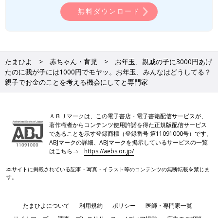
無料ダウンロード
たまひよ
赤ちゃん・育児
お年玉、親戚の子に3000円あげ
たのに我が子には1000円でモヤッ。お年玉、みんなはどうしてる？
親子でお金のことを考える機会にしてと専門家
ＡＢＪマークは、この電子書店・電子書籍配信サービスが、
著作権者からコンテンツ使用許諾を得た正規版配信サービス
であることを示す登録商標（登録番号 第11091000号）です。
ABJマークの詳細、ABJマークを掲示しているサービスの一覧
はこちら→
https://aebs.or.jp/
本サイトに掲載されている記事・写真・イラスト等のコンテンツの無断転載を禁じま
す。
たまひよについて
利用規約
ポリシー
医師・専門家一覧