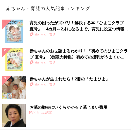
赤ちゃん・育児の人気記事ランキング
育児の困ったがズバリ！解決する本『ひよこクラブ
夏号』 4カ月～2才になるまで、育児に役立つ情報が
いっぱい！
赤ちゃん・育児
赤ちゃんのお世話まるわかり！『初めてのひよこクラ
ブ 夏号』〈巻頭大特集〉初めての授乳がうまくい
く！ おっぱい・ミルクの基本と夏のトラブル 解決テ
赤ちゃん・育児
ク
赤ちゃんが生まれたら！2冊の「たまひよ」
赤ちゃん・育児
お墓の撤去にいくらかかる？墓じまい費用
PR(くらしの話題)