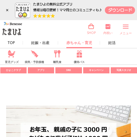
×
内祝い
SHOP
メニュー
TOP
妊娠・出産
赤ちゃん・育児
妊活
育児グッズ
病気・予防接種
離乳食
優待パス
ひよこクラブ
アプリ
SNS
キャンペーン
写真スタジオ