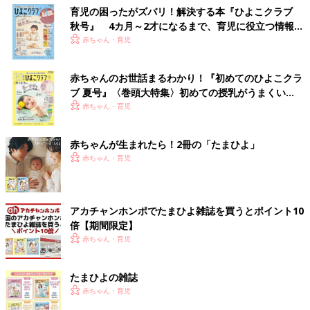
育児の困ったがズバリ！解決する本『ひよこクラブ
秋号』 4カ月～2才になるまで、育児に役立つ情報が
いっぱい！
赤ちゃん・育児
赤ちゃんのお世話まるわかり！『初めてのひよこクラ
ブ 夏号』〈巻頭大特集〉初めての授乳がうまくい
く！ おっぱい・ミルクの基本と夏のトラブル 解決テ
赤ちゃん・育児
ク
赤ちゃんが生まれたら！2冊の「たまひよ」
赤ちゃん・育児
アカチャンホンポでたまひよ雑誌を買うとポイント10
倍【期間限定】
赤ちゃん・育児
たまひよの雑誌
赤ちゃん・育児