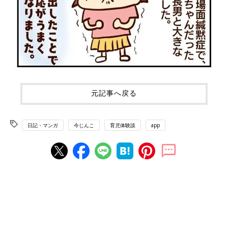
元記事へ戻る
日記・マンガ
今じんこ
育児体験談
app