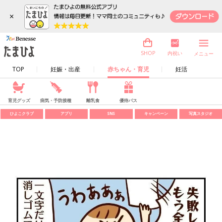
×
内祝い
SHOP
メニュー
TOP
妊娠・出産
赤ちゃん・育児
妊活
育児グッズ
病気・予防接種
離乳食
優待パス
ひよこクラブ
アプリ
SNS
キャンペーン
写真スタジオ