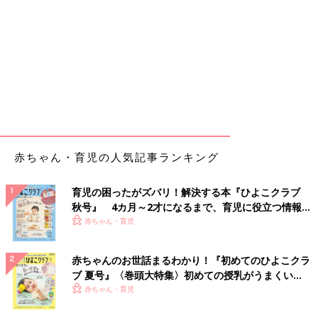
赤ちゃん・育児の人気記事ランキング
育児の困ったがズバリ！解決する本『ひよこクラブ
秋号』 4カ月～2才になるまで、育児に役立つ情報が
いっぱい！
赤ちゃん・育児
赤ちゃんのお世話まるわかり！『初めてのひよこクラ
ブ 夏号』〈巻頭大特集〉初めての授乳がうまくい
く！ おっぱい・ミルクの基本と夏のトラブル 解決テ
赤ちゃん・育児
ク