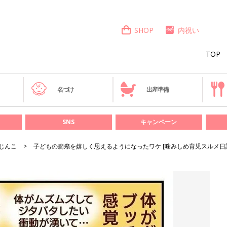
SHOP
内祝い
TOP
き
名づけ
出産準備
SNS
キャンペーン
じんこ
子どもの癇癪を嬉しく思えるようになったワケ [噛みしめ育児スルメ日記