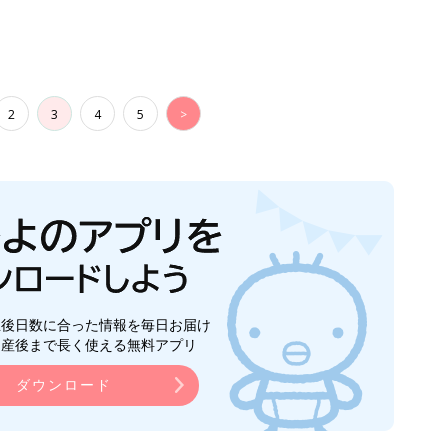
2
3
4
5
>
生後日数に合った情報を毎日お届け
ら産後まで長く使える無料アプリ
ダウンロード