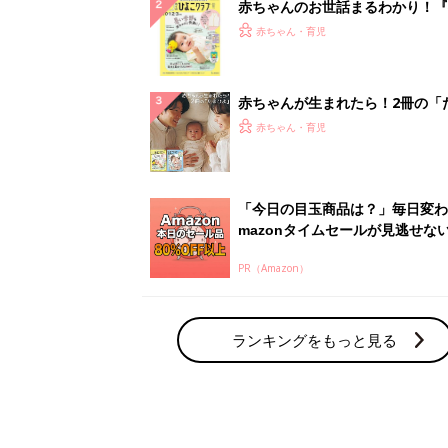
赤ちゃんのお世話まるわかり！『
てのひよこクラブ 夏号』〈巻頭
赤ちゃん・育児
集〉初めての授乳がうまくいく！
っぱい・ミルクの基本と夏のトラ
解決テク
赤ちゃんが生まれたら！2冊の「
ひよ」
赤ちゃん・育児
「今日の目玉商品は？」毎日変わ
mazonタイムセールが見逃せな
PR（Amazon）
ランキングをもっと見る