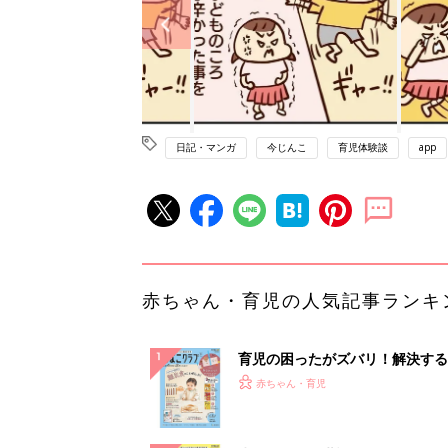
日記・マンガ
今じんこ
育児体験談
app
赤ちゃん・育児の人気記事ランキ
育児の困ったがズバリ！解決する
『ひよこクラブ 秋号』 4カ月～
赤ちゃん・育児
になるまで、育児に役立つ情報が
ぱい！