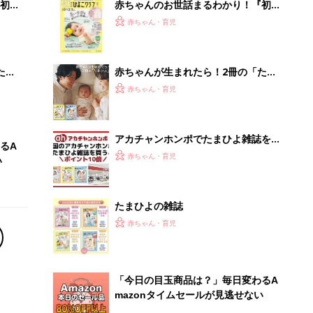
初め
赤ちゃんのお世話まるわかり！『初め
大特
てのひよこクラブ 夏号』〈巻頭大特
赤ちゃん・育児
 お
集〉初めての授乳がうまくいく！ お
ブル
っぱい・ミルクの基本と夏のトラブル
解決テク
たま
赤ちゃんが生まれたら！2冊の「たま
ひよ」
赤ちゃん・育児
アカチャンホンポでたまひよ雑誌を買
るA
うとポイント10倍【期間限定】
赤ちゃん・育児
い
たまひよの雑誌
赤ちゃん・育児
「今日の目玉商品は？」毎日変わるA
mazonタイムセールが見逃せない