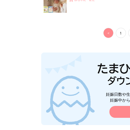
<
1
妊娠日数や
妊娠中か