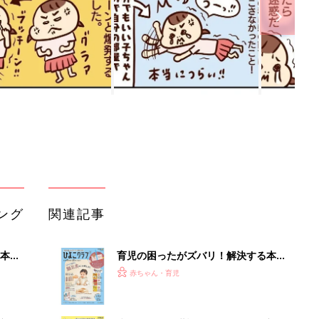
ング
関連記事
本
育児の困ったがズバリ！解決する本
2才
『ひよこクラブ 秋号』 4カ月～2才
赤ちゃん・育児
いっ
になるまで、育児に役立つ情報がいっ
ぱい！