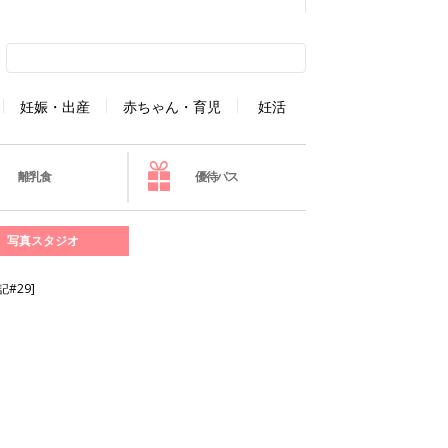
妊娠・出産
赤ちゃん・育児
妊活
離乳食
優待パス
写真スタジオ
#29]