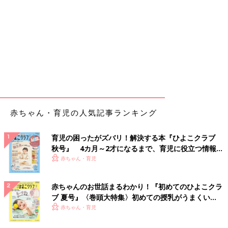
赤ちゃん・育児の人気記事ランキング
育児の困ったがズバリ！解決する本『ひよこクラブ
秋号』 4カ月～2才になるまで、育児に役立つ情報が
いっぱい！
赤ちゃん・育児
赤ちゃんのお世話まるわかり！『初めてのひよこクラ
ブ 夏号』〈巻頭大特集〉初めての授乳がうまくい
く！ おっぱい・ミルクの基本と夏のトラブル 解決テ
赤ちゃん・育児
ク