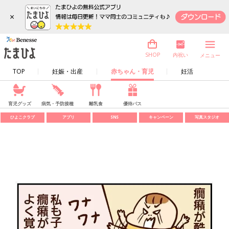
×
内祝い
SHOP
メニュー
TOP
妊娠・出産
赤ちゃん・育児
妊活
育児グッズ
病気・予防接種
離乳食
優待パス
ひよこクラブ
アプリ
SNS
キャンペーン
写真スタジオ