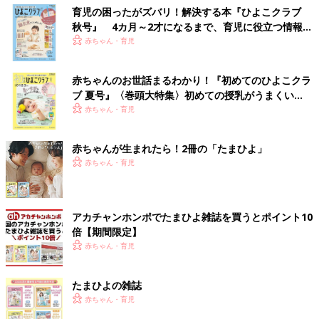
育児の困ったがズバリ！解決する本『ひよこクラブ
秋号』 4カ月～2才になるまで、育児に役立つ情報が
いっぱい！
赤ちゃん・育児
赤ちゃんのお世話まるわかり！『初めてのひよこクラ
ブ 夏号』〈巻頭大特集〉初めての授乳がうまくい
く！ おっぱい・ミルクの基本と夏のトラブル 解決テ
赤ちゃん・育児
ク
赤ちゃんが生まれたら！2冊の「たまひよ」
赤ちゃん・育児
アカチャンホンポでたまひよ雑誌を買うとポイント10
倍【期間限定】
赤ちゃん・育児
たまひよの雑誌
赤ちゃん・育児