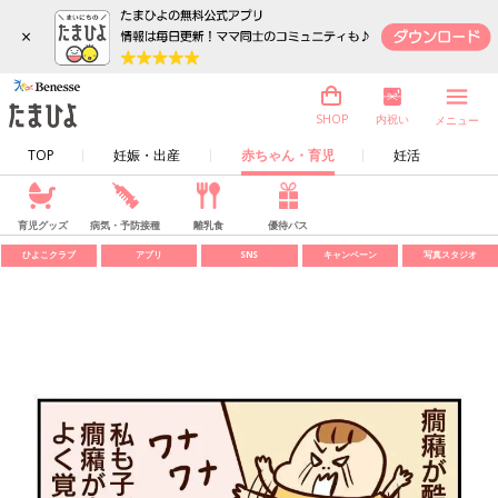
×
内祝い
SHOP
メニュー
TOP
妊娠・出産
赤ちゃん・育児
妊活
育児グッズ
病気・予防接種
離乳食
優待パス
ひよこクラブ
アプリ
SNS
キャンペーン
写真スタジオ