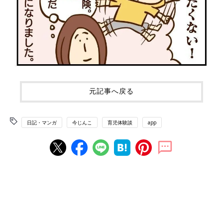
元記事へ戻る
日記・マンガ
今じんこ
育児体験談
app