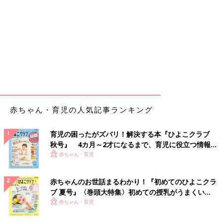
赤ちゃん・育児の人気記事ランキング
育児の困ったがズバリ！解決する本『ひよこクラブ
秋号』 4カ月～2才になるまで、育児に役立つ情報が
いっぱい！
赤ちゃん・育児
赤ちゃんのお世話まるわかり！『初めてのひよこクラ
ブ 夏号』〈巻頭大特集〉初めての授乳がうまくい
く！ おっぱい・ミルクの基本と夏のトラブル 解決テ
赤ちゃん・育児
ク