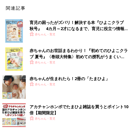
関連記事
育児の困ったがズバリ！解決する本『ひよこクラブ
秋号』 4カ月～2才になるまで、育児に役立つ情報が
いっぱい！
赤ちゃん・育児
赤ちゃんのお世話まるわかり！『初めてのひよこクラ
ブ 夏号』〈巻頭大特集〉初めての授乳がうまくい
く！ おっぱい・ミルクの基本と夏のトラブル 解決テ
赤ちゃん・育児
ク
赤ちゃんが生まれたら！2冊の「たまひよ」
赤ちゃん・育児
アカチャンホンポでたまひよ雑誌を買うとポイント10
倍【期間限定】
赤ちゃん・育児