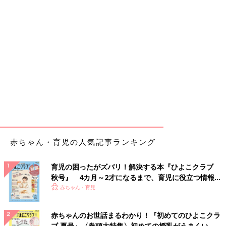
赤ちゃん・育児の人気記事ランキング
育児の困ったがズバリ！解決する本『ひよこクラブ
秋号』 4カ月～2才になるまで、育児に役立つ情報が
いっぱい！
赤ちゃん・育児
赤ちゃんのお世話まるわかり！『初めてのひよこクラ
ブ 夏号』〈巻頭大特集〉初めての授乳がうまくい