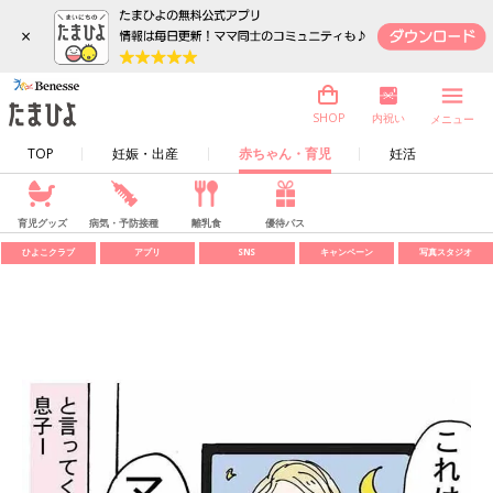
×
内祝い
SHOP
メニュー
TOP
妊娠・出産
赤ちゃん・育児
妊活
育児グッズ
病気・予防接種
離乳食
優待パス
ひよこクラブ
アプリ
SNS
キャンペーン
写真スタジオ