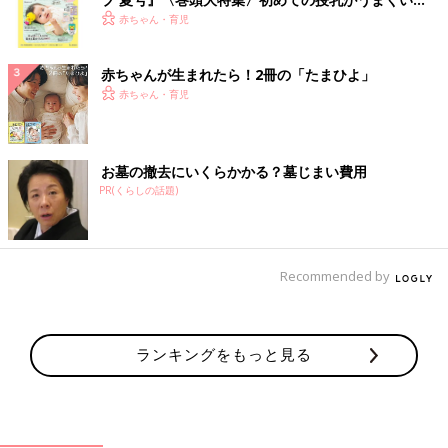
く！ おっぱい・ミルクの基本と夏のトラブル 解決テ
赤ちゃん・育児
ク
赤ちゃんが生まれたら！2冊の「たまひよ」
赤ちゃん・育児
お墓の撤去にいくらかかる？墓じまい費用
PR(くらしの話題)
Recommended by
ランキングをもっと見る