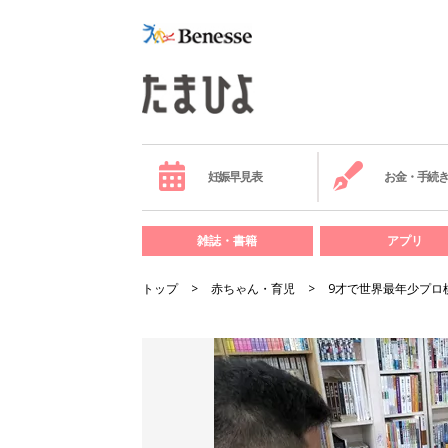
妊娠早見表
お金・手続
雑誌・書籍
アプリ
トップ
赤ちゃん・育児
9才で世界最年少プロ