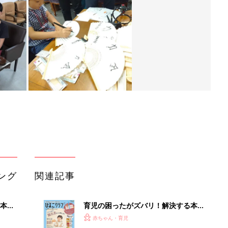
ング
関連記事
本
育児の困ったがズバリ！解決する本
2才
『ひよこクラブ 秋号』 4カ月～2才
赤ちゃん・育児
いっ
になるまで、育児に役立つ情報がいっ