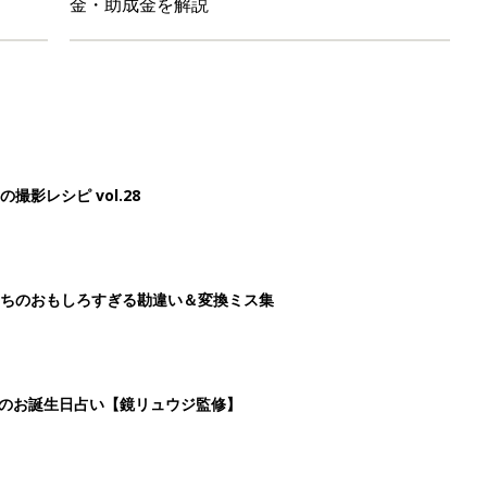
金・助成金を解説
影レシピ vol.28
ちのおもしろすぎる勘違い＆変換ミス集
日のお誕生日占い【鏡リュウジ監修】