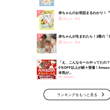
ぱい！
赤ちゃんのお世話まるわかり！『
てのひよこクラブ 夏号』〈巻頭
赤ちゃん・育児
集〉初めての授乳がうまくいく！
っぱい・ミルクの基本と夏のトラ
解決テク
赤ちゃんが生まれたら！2冊の「
ひよ」
赤ちゃん・育児
「え、こんなセールやってたの？
0％OFF以上が続々登場！Amazo
本気が...
PR（Amazon）
ランキングをもっと見る