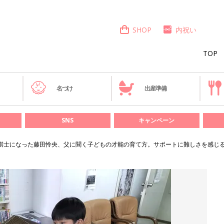
SHOP
内祝い
TOP
き
名づけ
出産準備
SNS
キャンペーン
棋士になった藤田怜央、父に聞く子どもの才能の育て方。サポートに難しさを感じ