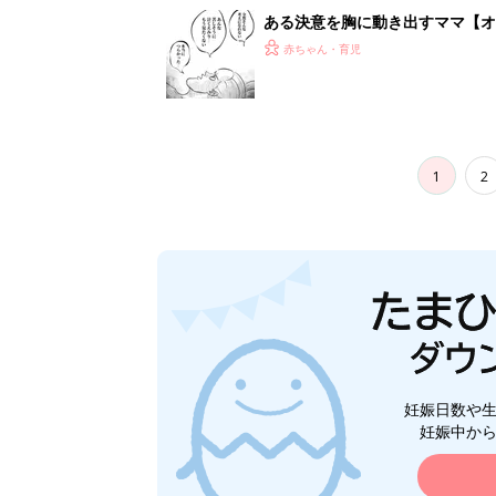
ある決意を胸に動き出すママ【オ
赤ちゃん・育児
1
2
妊娠日数や
妊娠中か