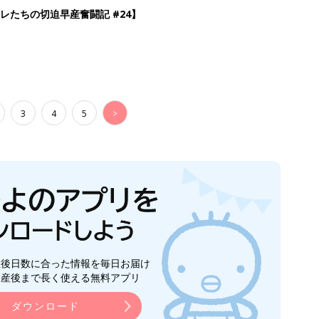
レたちの切迫早産奮闘記 #24】
3
4
5
>
生後日数に合った情報を毎日お届け
ら産後まで長く使える無料アプリ
ダウンロード