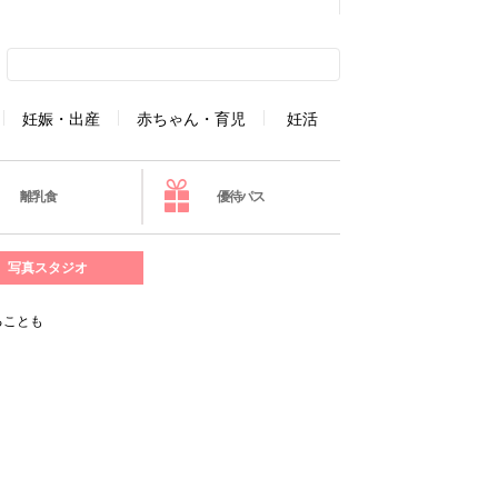
妊娠・出産
赤ちゃん・育児
妊活
離乳食
優待パス
写真スタジオ
ることも