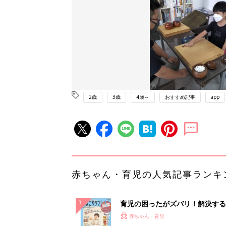
2歳
3歳
4歳～
おすすめ記事
app
赤ちゃん・育児の人気記事ランキ
育児の困ったがズバリ！解決する
『ひよこクラブ 秋号』 4カ月～
赤ちゃん・育児
になるまで、育児に役立つ情報が