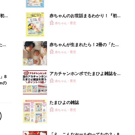
ぱい！
初め
赤ちゃんのお世話まるわかり！『初め
大特
てのひよこクラブ 夏号』〈巻頭大特
赤ちゃん・育児
 お
集〉初めての授乳がうまくいく！ お
ブル
っぱい・ミルクの基本と夏のトラブル
解決テク
たま
赤ちゃんが生まれたら！2冊の「たま
ひよ」
赤ちゃん・育児
アカチャンホンポでたまひよ雑誌を買
」8
うとポイント10倍【期間限定】
赤ちゃん・育児
nの
たまひよの雑誌
赤ちゃん・育児
「え、こんなセールやってたの？」8