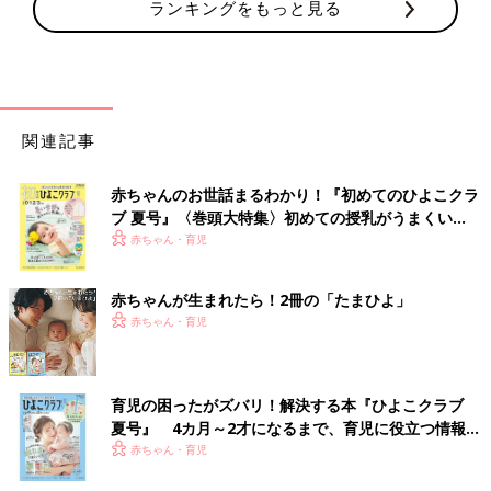
ランキングをもっと見る
関連記事
赤ちゃんのお世話まるわかり！『初めてのひよこクラ
ブ 夏号』〈巻頭大特集〉初めての授乳がうまくい
く！ おっぱい・ミルクの基本と夏のトラブル 解決テ
赤ちゃん・育児
ク
赤ちゃんが生まれたら！2冊の「たまひよ」
赤ちゃん・育児
育児の困ったがズバリ！解決する本『ひよこクラブ
夏号』 4カ月～2才になるまで、育児に役立つ情報が
いっぱい！
赤ちゃん・育児