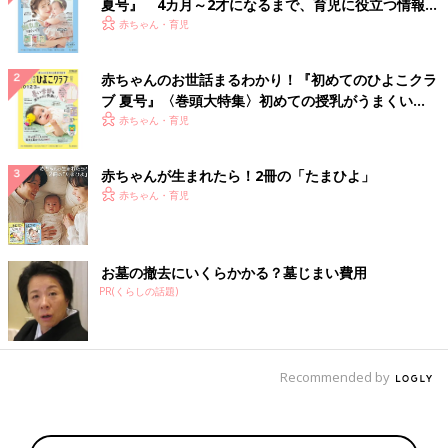
夏号』 4カ月～2才になるまで、育児に役立つ情報が
いっぱい！
赤ちゃん・育児
赤ちゃんのお世話まるわかり！『初めてのひよこクラ
ブ 夏号』〈巻頭大特集〉初めての授乳がうまくい
く！ おっぱい・ミルクの基本と夏のトラブル 解決テ
赤ちゃん・育児
ク
赤ちゃんが生まれたら！2冊の「たまひよ」
赤ちゃん・育児
お墓の撤去にいくらかかる？墓じまい費用
PR(くらしの話題)
Recommended by