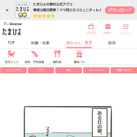
×
内祝い
SHOP
メニュー
TOP
妊娠・出産
赤ちゃん・育児
妊活
育児グッズ
病気・予防接種
離乳食
優待パス
ひよこクラブ
アプリ
SNS
キャンペーン
写真スタジオ