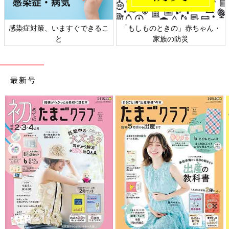
ゃん・
日本外来小児科学会リーフレッ
六星占術 細木かおりさん
ト検討会
相談
最新号