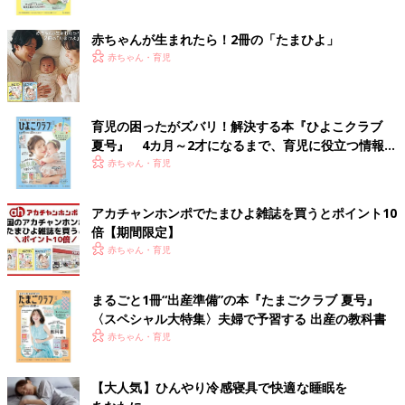
ク
赤ちゃんが生まれたら！2冊の「たまひよ」
赤ちゃん・育児
育児の困ったがズバリ！解決する本『ひよこクラブ
夏号』 4カ月～2才になるまで、育児に役立つ情報が
いっぱい！
赤ちゃん・育児
アカチャンホンポでたまひよ雑誌を買うとポイント10
倍【期間限定】
赤ちゃん・育児
まるごと1冊“出産準備”の本『たまごクラブ 夏号』
〈スペシャル大特集〉夫婦で予習する 出産の教科書
赤ちゃん・育児
【大人気】ひんやり冷感寝具で快適な睡眠を