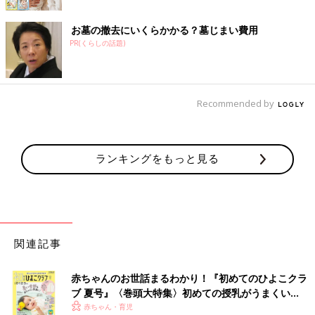
お墓の撤去にいくらかかる？墓じまい費用
PR(くらしの話題)
Recommended by
ランキングをもっと見る
関連記事
赤ちゃんのお世話まるわかり！『初めてのひよこクラ
ブ 夏号』〈巻頭大特集〉初めての授乳がうまくい
く！ おっぱい・ミルクの基本と夏のトラブル 解決テ
赤ちゃん・育児