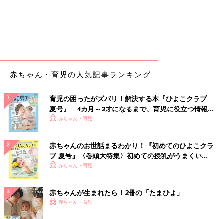
赤ちゃん・育児の人気記事ランキング
育児の困ったがズバリ！解決する本『ひよこクラブ
夏号』 4カ月～2才になるまで、育児に役立つ情報が
いっぱい！
赤ちゃん・育児
赤ちゃんのお世話まるわかり！『初めてのひよこクラ
ブ 夏号』〈巻頭大特集〉初めての授乳がうまくい
く！ おっぱい・ミルクの基本と夏のトラブル 解決テ
赤ちゃん・育児
ク
赤ちゃんが生まれたら！2冊の「たまひよ」
赤ちゃん・育児