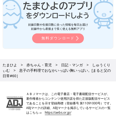
妊娠日数や生後日数に合った情報を毎日お届け
妊娠中から産後まで長く使える無料アプリ
無料ダウンロード
たまひよ
赤ちゃん・育児
日記・マンガ
しゅうくり
ぃむ
息子の手料理でおなかいっぱい胸いっぱい。[まると父の
日常#60］
ＡＢＪマークは、この電子書店・電子書籍配信サービスが、
著作権者からコンテンツ使用許諾を得た正規版配信サービス
であることを示す登録商標（登録番号 第11091000号）です。
ABJマークの詳細、ABJマークを掲示しているサービスの一覧
はこちら→
https://aebs.or.jp/