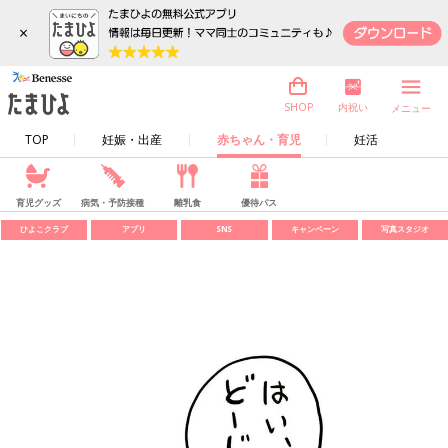
×
内祝い
SHOP
メニュー
TOP
妊娠・出産
赤ちゃん・育児
妊活
育児グッズ
病気・予防接種
離乳食
優待パス
ひよこクラブ
アプリ
SNS
キャンペーン
写真スタジオ