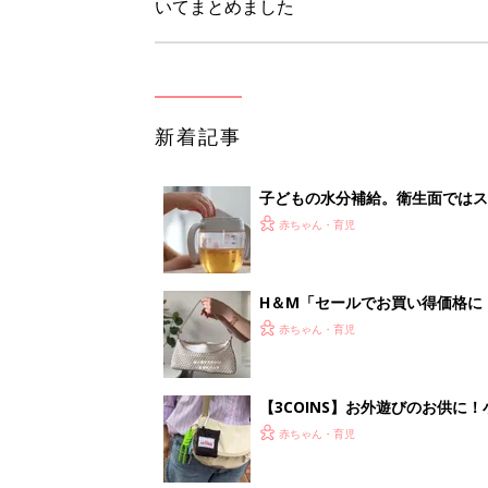
【3COINS】お外遊びのお供
ート」
赤ちゃん・育児
物価高の子育てどうする？60分
赤ちゃん・育児
<
1