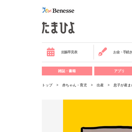
妊娠早見表
お金・手続
雑誌・書籍
アプリ
トップ
赤ちゃん・育児
出産
息子が産ま