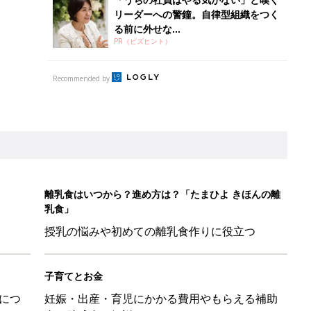
授乳の悩みや初めての離乳食作りに役立つ
子育てとお金
につ
妊娠・出産・育児にかかる費用やもらえる補助
金・助成金を解説
ポーツドリンクより麦茶が要注意!? 暑い季節に衛生的に持ち歩
】
！」「かわいくて一目ぼれ！」買うべき小物アイテム4選