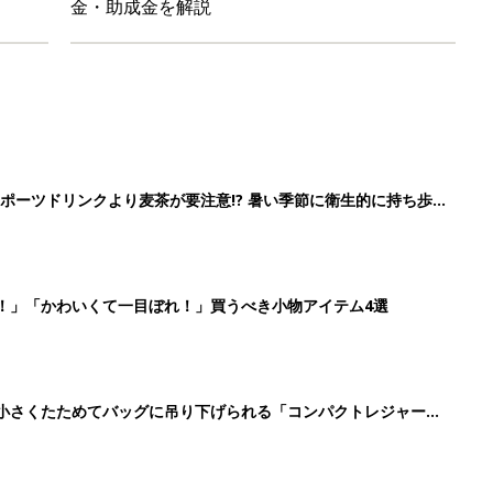
に！小さくたためてバッグに吊り下げられる「コンパクトレジャーシ
だけの【無料】お金の勉強会
2
3
4
5
>