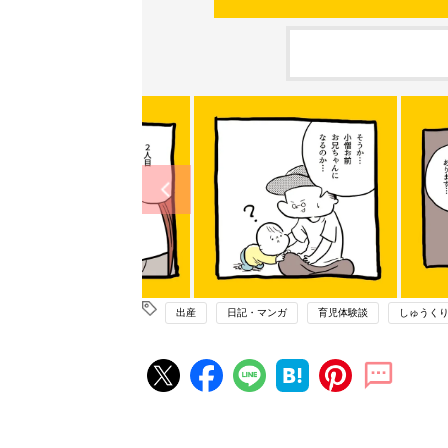
出産
日記・マンガ
育児体験談
しゅうく