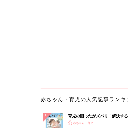
赤ちゃん・育児の人気記事ランキ
育児の困ったがズバリ！解決する
『ひよこクラブ 夏号』 4カ月～
赤ちゃん・育児
になるまで、育児に役立つ情報が
ぱい！
赤ちゃんのお世話まるわかり！『
てのひよこクラブ 夏号』〈巻頭
赤ちゃん・育児
集〉初めての授乳がうまくいく！
っぱい・ミルクの基本と夏のトラ
解決テク
赤ちゃんが生まれたら！2冊の「
ひよ」
赤ちゃん・育児
「え、こんなセールやってたの？
0％OFF以上が続々登場！Amazo
本気が...
PR（Amazon）