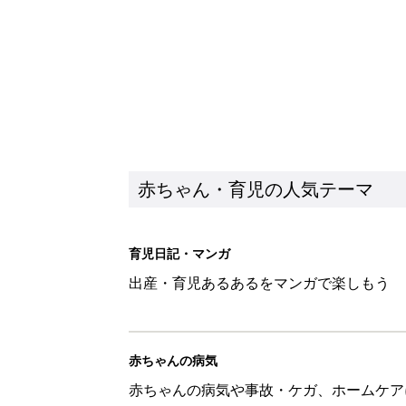
赤ちゃんの病気
赤ちゃんの病気や事故・ケガ、ホームケア
いてまとめました
新着記事
子どもの水分補給。衛生面ではス
く3つのコツとは？【専門家監修
赤ちゃん・育児
H＆М「セールでお買い得価格に
赤ちゃん・育児