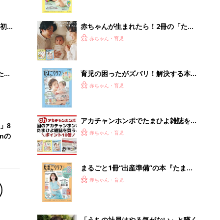
まるごと1冊“出産準備”の本『たまご
クラブ 夏号』〈スペシャル大特集〉
赤ちゃん・育児
夫婦で予習する 出産の教科書
「うちの社員はやる気がない」と嘆く
リーダーへの警鐘。自律型組織をつく
る前に外せな...
PR（ビズヒント）
Recommended by
離乳食はいつから？進め方は？「たまひよ きほんの離
乳食」