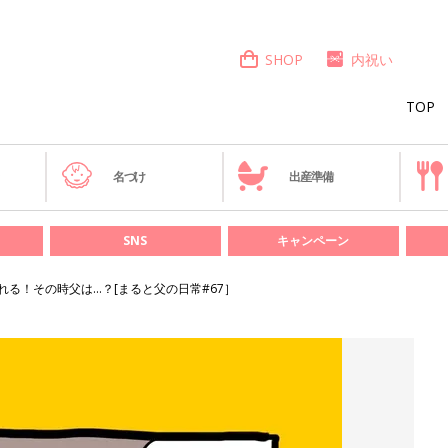
SHOP
内祝い
TOP
き
名づけ
出産準備
SNS
キャンペーン
れる！その時父は…？[まると父の日常#67］