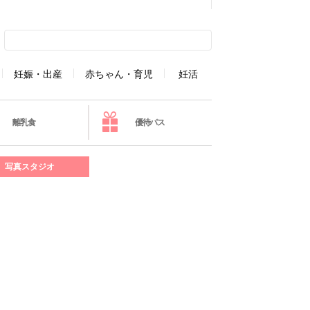
妊娠・出産
赤ちゃん・育児
妊活
離乳食
優待パス
写真スタジオ