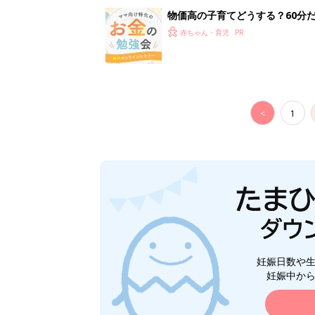
妊娠日数や
妊娠中か