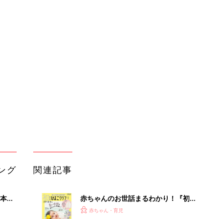
ング
関連記事
本
赤ちゃんのお世話まるわかり！『初め
2才
てのひよこクラブ 夏号』〈巻頭大特
赤ちゃん・育児
いっ
集〉初めての授乳がうまくいく！ お
っぱい・ミルクの基本と夏のトラブル
解決テク
初め
赤ちゃんが生まれたら！2冊の「たま
大特
ひよ」
赤ちゃん・育児
 お
ブル
たま
育児の困ったがズバリ！解決する本
『ひよこクラブ 夏号』 4カ月～2才
赤ちゃん・育児
になるまで、育児に役立つ情報がいっ
ぱい！
アカチャンホンポでたまひよ雑誌を買
」8
うとポイント10倍【期間限定】
赤ちゃん・育児
nの