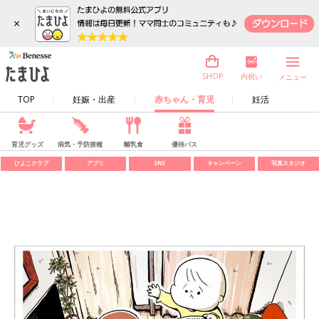
×
内祝い
SHOP
メニュー
TOP
妊娠・出産
赤ちゃん・育児
妊活
育児グッズ
病気・予防接種
離乳食
優待パス
ひよこクラブ
アプリ
SNS
キャンペーン
写真スタジオ