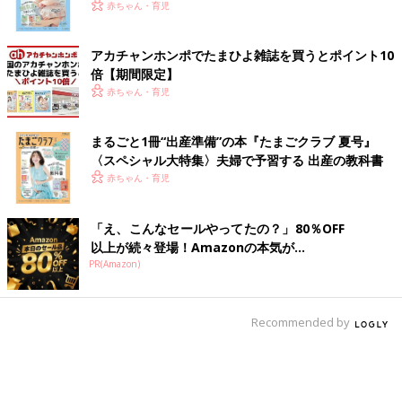
いっぱい！
赤ちゃん・育児
アカチャンホンポでたまひよ雑誌を買うとポイント10
倍【期間限定】
赤ちゃん・育児
まるごと1冊“出産準備”の本『たまごクラブ 夏号』
〈スペシャル大特集〉夫婦で予習する 出産の教科書
赤ちゃん・育児
「え、こんなセールやってたの？」80％OFF
以上が続々登場！Amazonの本気が...
PR(Amazon)
Recommended by