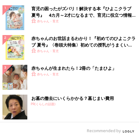
育児の困ったがズバリ！解決する本『ひよこクラブ
夏号』 4カ月～2才になるまで、育児に役立つ情報が
いっぱい！
赤ちゃん・育児
赤ちゃんのお世話まるわかり！『初めてのひよこクラ
ブ 夏号』〈巻頭大特集〉初めての授乳がうまくい
く！ おっぱい・ミルクの基本と夏のトラブル 解決テ
赤ちゃん・育児
ク
赤ちゃんが生まれたら！2冊の「たまひよ」
赤ちゃん・育児
お墓の撤去にいくらかかる？墓じまい費用
PR(くらしの話題)
Recommended by