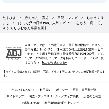
たまひよ
赤ちゃん・育児
日記・マンガ
しゅうくり
ぃむ
[まると父の日常#68］人気エピソードをもう一度！【し
ゅう くりぃむさん卒業企画】
ＡＢＪマークは、この電子書店・電子書籍配信サービスが、
著作権者からコンテンツ使用許諾を得た正規版配信サービス
であることを示す登録商標（登録番号 第11091000号）です。
ABJマークの詳細、ABJマークを掲示しているサービスの一覧
はこちら→
https://aebs.or.jp/
本サイトに掲載されている記事・写真・イラスト等のコンテンツの無断転載を禁じま
す。
たまひよについて
利用規約
ポリシー
医師・専門家一覧
サイトマップ
調査・プレスリリース・メディア掲載
広告のご相談
お問い合わせ
利用者情報の取り扱いについて