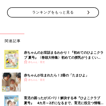
ランキングをもっと見る
関連記事
赤ちゃんのお世話まるわかり！『初めてのひよこクラ
ブ 夏号』〈巻頭大特集〉初めての授乳がうまくい
く！ おっぱい・ミルクの基本と夏のトラブル 解決テ
赤ちゃん・育児
ク
赤ちゃんが生まれたら！2冊の「たまひよ」
赤ちゃん・育児
育児の困ったがズバリ！解決する本『ひよこクラブ
夏号』 4カ月～2才になるまで、育児に役立つ情報が