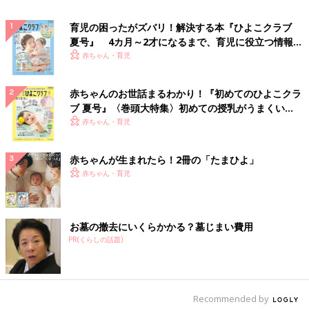
育児の困ったがズバリ！解決する本『ひよこクラブ
夏号』 4カ月～2才になるまで、育児に役立つ情報が
いっぱい！
赤ちゃん・育児
赤ちゃんのお世話まるわかり！『初めてのひよこクラ
ブ 夏号』〈巻頭大特集〉初めての授乳がうまくい
く！ おっぱい・ミルクの基本と夏のトラブル 解決テ
赤ちゃん・育児
ク
赤ちゃんが生まれたら！2冊の「たまひよ」
赤ちゃん・育児
お墓の撤去にいくらかかる？墓じまい費用
PR(くらしの話題)
Recommended by