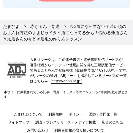
たまひよ
赤ちゃん・育児
NG眉になってない？若い頃の
お手入れ方法のままじゃイタイ眉になってるかも！悩める薄眉さん
＆太眉さんの今どき眉毛の作り方レッスン
ＡＢＪマークは、この電子書店・電子書籍配信サービスが、
著作権者からコンテンツ使用許諾を得た正規版配信サービス
であることを示す登録商標（登録番号 第11091000号）です。
ABJマークの詳細、ABJマークを掲示しているサービスの一覧
はこちら→
https://aebs.or.jp/
本サイトに掲載されている記事・写真・イラスト等のコンテンツの無断転載を禁じま
す。
たまひよについて
利用規約
ポリシー
医師・専門家一覧
サイトマップ
調査・プレスリリース・メディア掲載
広告のご相談
お問い合わせ
利用者情報の取り扱いについて