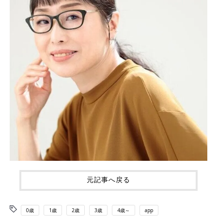
元記事へ戻る
0歳
1歳
2歳
3歳
4歳～
app