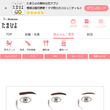
×
内祝い
SHOP
メニュー
TOP
妊娠・出産
赤ちゃん・育児
妊活
育児グッズ
病気・予防接種
離乳食
優待パス
ひよこクラブ
アプリ
SNS
キャンペーン
写真スタジオ