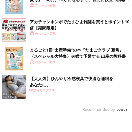
いっぱい！
赤ちゃん・育児
アカチャンホンポでたまひよ雑誌を買うとポイント10
倍【期間限定】
赤ちゃん・育児
まるごと1冊“出産準備”の本『たまごクラブ 夏号』
〈スペシャル大特集〉夫婦で予習する 出産の教科書
赤ちゃん・育児
【大人気】ひんやり冷感寝具で快適な睡眠を
あなたに。
PR(アイリスプラザ)
Recommended by