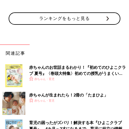
ランキングをもっと見る
関連記事
赤ちゃんのお世話まるわかり！『初めてのひよこクラ
ブ 夏号』〈巻頭大特集〉初めての授乳がうまくい
く！ おっぱい・ミルクの基本と夏のトラブル 解決テ
赤ちゃん・育児
ク
赤ちゃんが生まれたら！2冊の「たまひよ」
赤ちゃん・育児
育児の困ったがズバリ！解決する本『ひよこクラブ
夏号』 4カ月～2才になるまで、育児に役立つ情報が