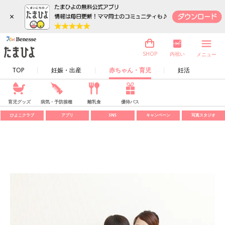
×
内祝い
SHOP
メニュー
TOP
妊娠・出産
赤ちゃん・育児
妊活
育児グッズ
病気・予防接種
離乳食
優待パス
ひよこクラブ
アプリ
SNS
キャンペーン
写真スタジオ