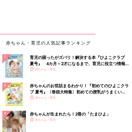
赤ちゃん・育児の人気記事ランキング
育児の困ったがズバリ！解決する本『ひよこクラブ
夏号』 4カ月～2才になるまで、育児に役立つ情報が
いっぱい！
赤ちゃん・育児
赤ちゃんのお世話まるわかり！『初めてのひよこクラ
ブ 夏号』〈巻頭大特集〉初めての授乳がうまくい
く！ おっぱい・ミルクの基本と夏のトラブル 解決テ
赤ちゃん・育児
ク
赤ちゃんが生まれたら！2冊の「たまひよ」
赤ちゃん・育児