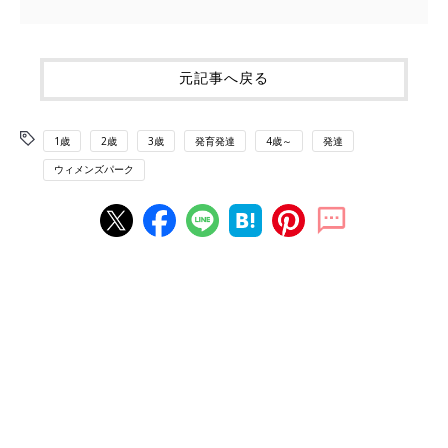
元記事へ戻る
1歳
2歳
3歳
発育発達
4歳～
発達
ウィメンズパーク