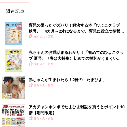
関連記事
育児の困ったがズバリ！解決する本『ひよこクラブ
秋号』 4カ月～2才になるまで、育児に役立つ情報が
いっぱい！
赤ちゃん・育児
赤ちゃんのお世話まるわかり！『初めてのひよこクラ
ブ 夏号』〈巻頭大特集〉初めての授乳がうまくい
く！ おっぱい・ミルクの基本と夏のトラブル 解決テ
赤ちゃん・育児
ク
赤ちゃんが生まれたら！2冊の「たまひよ」
赤ちゃん・育児
アカチャンホンポでたまひよ雑誌を買うとポイント10
倍【期間限定】
赤ちゃん・育児