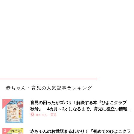
赤ちゃん・育児の人気記事ランキング
育児の困ったがズバリ！解決する本『ひよこクラブ
秋号』 4カ月～2才になるまで、育児に役立つ情報が
いっぱい！
赤ちゃん・育児
赤ちゃんのお世話まるわかり！『初めてのひよこクラ