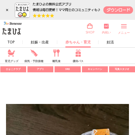
×
内祝い
SHOP
メニュー
TOP
妊娠・出産
赤ちゃん・育児
妊活
育児グッズ
病気・予防接種
離乳食
優待パス
ひよこクラブ
アプリ
SNS
キャンペーン
写真スタジオ