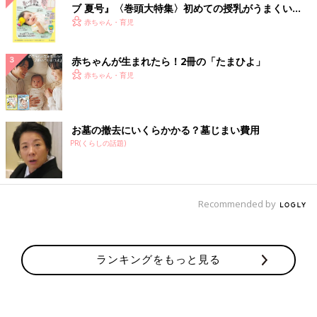
ブ 夏号』〈巻頭大特集〉初めての授乳がうまくい
く！ おっぱい・ミルクの基本と夏のトラブル 解決テ
赤ちゃん・育児
ク
赤ちゃんが生まれたら！2冊の「たまひよ」
赤ちゃん・育児
お墓の撤去にいくらかかる？墓じまい費用
PR(くらしの話題)
Recommended by
ランキングをもっと見る