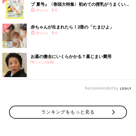
ブ 夏号』〈巻頭大特集〉初めての授乳がうまくい
く！ おっぱい・ミルクの基本と夏のトラブル 解決テ
赤ちゃん・育児
ク
赤ちゃんが生まれたら！2冊の「たまひよ」
赤ちゃん・育児
お墓の撤去にいくらかかる？墓じまい費用
PR(くらしの話題)
Recommended by
ランキングをもっと見る