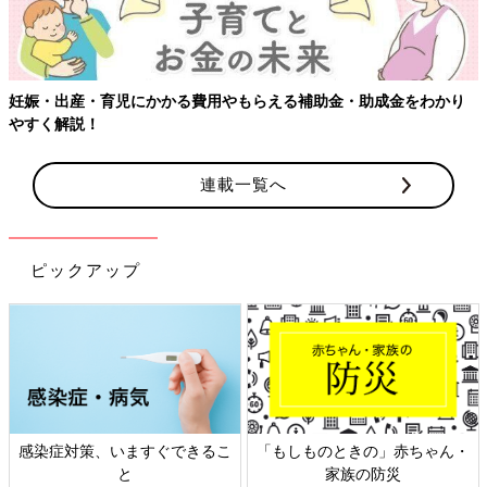
かかる費用やもらえる補助金・助成金をわかり
連載一覧へ
ピックアップ
、いますぐできるこ
「もしものときの」赤ちゃん・
日本外来小児
と
家族の防災
ト