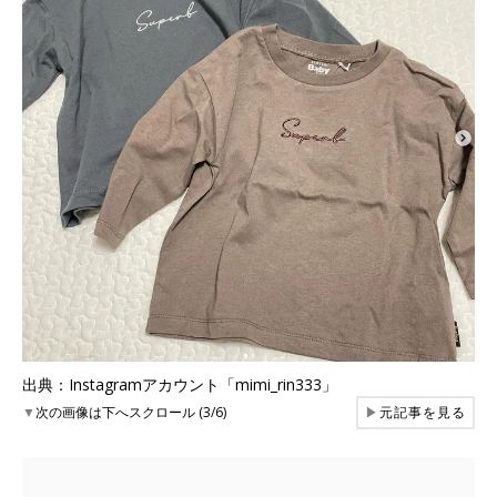
出典：Instagramアカウント「mimi_rin333」
▼
次の画像は下へスクロール (3/6)
▶
元記事を見る