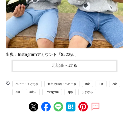
出典：Instagramアカウント「8522yu」
元記事へ戻る
ベビー・子ども服
新生児肌着・ベビー服
0歳
1歳
2歳
3歳
4歳～
Instagram
app
しまむら