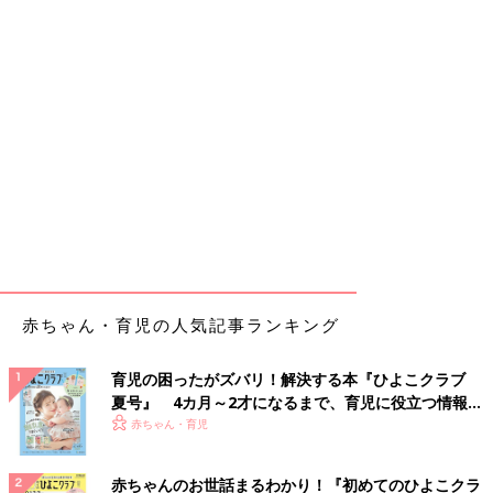
赤ちゃん・育児の人気記事ランキング
育児の困ったがズバリ！解決する本『ひよこクラブ
夏号』 4カ月～2才になるまで、育児に役立つ情報が
いっぱい！
赤ちゃん・育児
赤ちゃんのお世話まるわかり！『初めてのひよこクラ