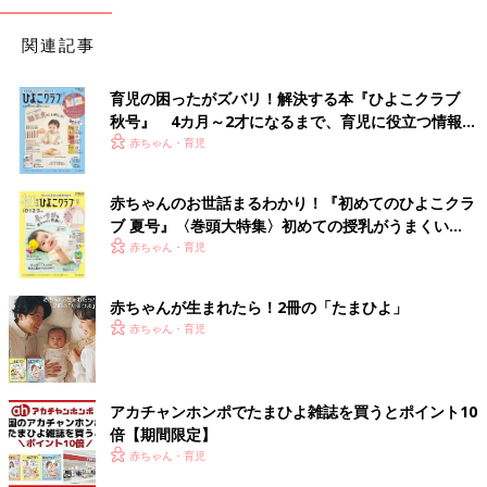
関連記事
育児の困ったがズバリ！解決する本『ひよこクラブ
秋号』 4カ月～2才になるまで、育児に役立つ情報が
いっぱい！
赤ちゃん・育児
赤ちゃんのお世話まるわかり！『初めてのひよこクラ
ブ 夏号』〈巻頭大特集〉初めての授乳がうまくい
く！ おっぱい・ミルクの基本と夏のトラブル 解決テ
赤ちゃん・育児
ク
赤ちゃんが生まれたら！2冊の「たまひよ」
赤ちゃん・育児
アカチャンホンポでたまひよ雑誌を買うとポイント10
倍【期間限定】
赤ちゃん・育児