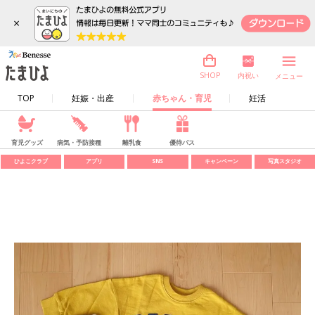
×
内祝い
SHOP
メニュー
TOP
妊娠・出産
赤ちゃん・育児
妊活
育児グッズ
病気・予防接種
離乳食
優待パス
ひよこクラブ
アプリ
SNS
キャンペーン
写真スタジオ