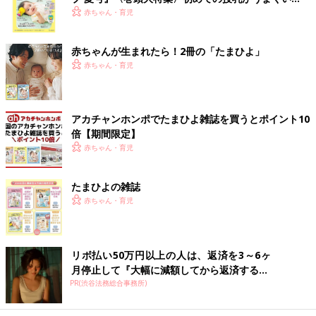
く！ おっぱい・ミルクの基本と夏のトラブル 解決テ
赤ちゃん・育児
ク
赤ちゃんが生まれたら！2冊の「たまひよ」
赤ちゃん・育児
アカチャンホンポでたまひよ雑誌を買うとポイント10
倍【期間限定】
赤ちゃん・育児
たまひよの雑誌
赤ちゃん・育児
リボ払い50万円以上の人は、返済を3～6ヶ
月停止して『大幅に減額してから返済する...
PR(渋谷法務総合事務所)