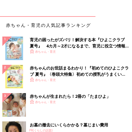
赤ちゃん・育児の人気記事ランキング
育児の困ったがズバリ！解決する本『ひよこクラブ
夏号』 4カ月～2才になるまで、育児に役立つ情報が
いっぱい！
赤ちゃん・育児
赤ちゃんのお世話まるわかり！『初めてのひよこクラ
ブ 夏号』〈巻頭大特集〉初めての授乳がうまくい
く！ おっぱい・ミルクの基本と夏のトラブル 解決テ
赤ちゃん・育児
ク
赤ちゃんが生まれたら！2冊の「たまひよ」
赤ちゃん・育児
お墓の撤去にいくらかかる？墓じまい費用
PR(くらしの話題)