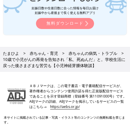
妊娠日数や生後日数に合った情報を毎日お届け
妊娠中から産後まで長く使える無料アプリ
無料ダウンロード
たまひよ
赤ちゃん・育児
赤ちゃんの病気・トラブル
10歳で小児がんの再発を告知され「私、死ぬんだ」と。学校生活に
戻った後さまざまな苦労も【小児神経芽腫体験談】
ＡＢＪマークは、この電子書店・電子書籍配信サービスが、
著作権者からコンテンツ使用許諾を得た正規版配信サービス
であることを示す登録商標（登録番号 第11091000号）です。
ABJマークの詳細、ABJマークを掲示しているサービスの一覧
はこちら→
https://aebs.or.jp/
本サイトに掲載されている記事・写真・イラスト等のコンテンツの無断転載を禁じま
す。