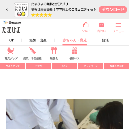
×
内祝い
SHOP
メニュー
TOP
妊娠・出産
赤ちゃん・育児
妊活
育児グッズ
病気・予防接種
離乳食
優待パス
ひよこクラブ
アプリ
SNS
キャンペーン
写真スタジオ