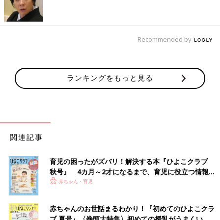
Recommended by
ランキングをもっと見る
関連記事
育児の困ったがズバリ！解決する本『ひよこクラブ
秋号』 4カ月～2才になるまで、育児に役立つ情報が
いっぱい！
赤ちゃん・育児
赤ちゃんのお世話まるわかり！『初めてのひよこクラ
ブ 夏号』〈巻頭大特集〉初めての授乳がうまくい