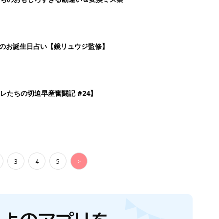
日のお誕生日占い【鏡リュウジ監修】
レたちの切迫早産奮闘記 #24】
3
4
5
>