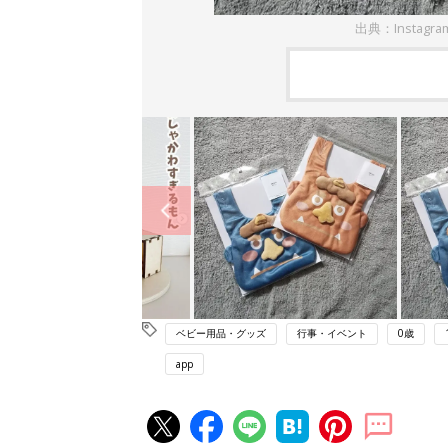
出典：Instagr
ベビー用品・グッズ
行事・イベント
0歳
app