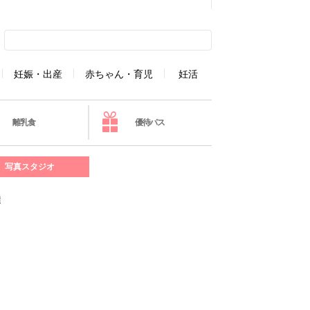
妊娠・出産
赤ちゃん・育児
妊活
離乳食
優待パス
写真スタジオ
選