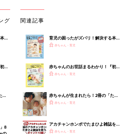
ング
関連記事
本
育児の困ったがズバリ！解決する本
2才
『ひよこクラブ 秋号』 4カ月～2才
赤ちゃん・育児
いっ
になるまで、育児に役立つ情報がいっ
ぱい！
初め
赤ちゃんのお世話まるわかり！『初め
大特
てのひよこクラブ 夏号』〈巻頭大特
赤ちゃん・育児
 お
集〉初めての授乳がうまくいく！ お
ブル
っぱい・ミルクの基本と夏のトラブル
解決テク
たま
赤ちゃんが生まれたら！2冊の「たま
ひよ」
赤ちゃん・育児
アカチャンホンポでたまひよ雑誌を買
」8
うとポイント10倍【期間限定】
赤ちゃん・育児
nの