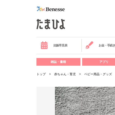
妊娠早見表
お金・手続
雑誌・書籍
アプリ
トップ
赤ちゃん・育児
ベビー用品・グッズ