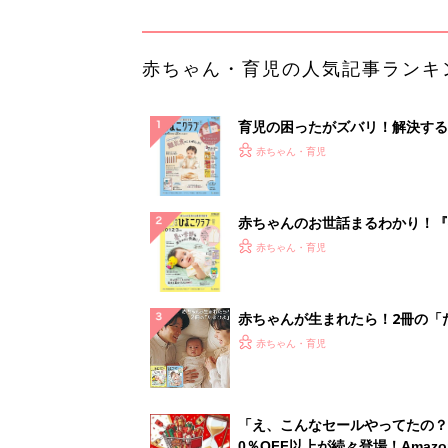
赤ちゃん・育児の人気記事ランキ
育児の困ったがズバリ！解決する
『ひよこクラブ 秋号』 4カ月～
赤ちゃん・育児
になるまで、育児に役立つ情報が
ぱい！
赤ちゃんのお世話まるわかり！『
てのひよこクラブ 夏号』〈巻頭
赤ちゃん・育児
集〉初めての授乳がうまくいく！
っぱい・ミルクの基本と夏のトラ
解決テク
赤ちゃんが生まれたら！2冊の「
ひよ」
赤ちゃん・育児
「え、こんなセールやってたの？
0％OFF以上が続々登場！Amazo