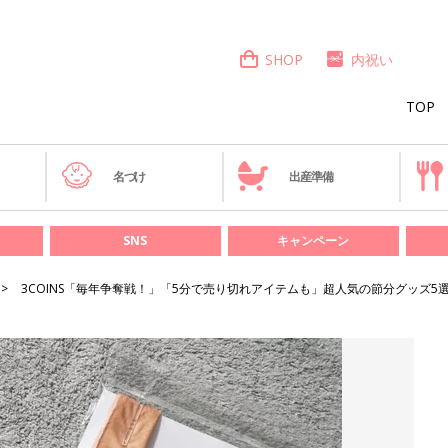
SHOP
内祝い
TOP
き
名づけ
出産準備
SNS
キャンペーン
3COINS「毎年争奪戦！」「5分で売り切れアイテムも」超人気の節分グッズ5