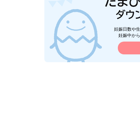
妊娠日数や
妊娠中か