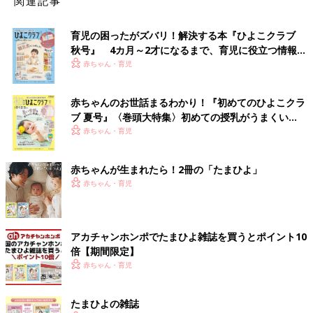
関連記事
育児の困ったがズバリ！解決する本『ひよこクラブ
秋号』 4カ月～2才になるまで、育児に役立つ情報が
いっぱい！
赤ちゃん・育児
赤ちゃんのお世話まるわかり！『初めてのひよこクラ
ブ 夏号』〈巻頭大特集〉初めての授乳がうまくい
く！ おっぱい・ミルクの基本と夏のトラブル 解決テ
赤ちゃん・育児
ク
赤ちゃんが生まれたら！2冊の「たまひよ」
赤ちゃん・育児
アカチャンホンポでたまひよ雑誌を買うとポイント10
倍【期間限定】
赤ちゃん・育児
たまひよの雑誌