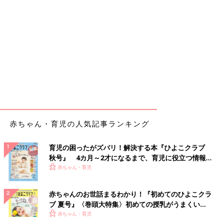
赤ちゃん・育児の人気記事ランキング
育児の困ったがズバリ！解決する本『ひよこクラブ
秋号』 4カ月～2才になるまで、育児に役立つ情報が
いっぱい！
赤ちゃん・育児
赤ちゃんのお世話まるわかり！『初めてのひよこクラ
ブ 夏号』〈巻頭大特集〉初めての授乳がうまくい
く！ おっぱい・ミルクの基本と夏のトラブル 解決テ
赤ちゃん・育児