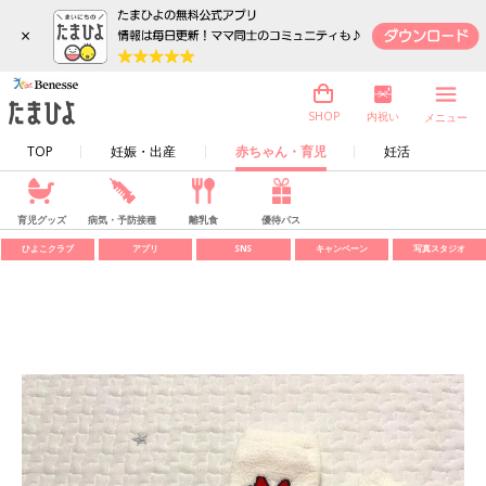
×
内祝い
SHOP
メニュー
TOP
妊娠・出産
赤ちゃん・育児
妊活
育児グッズ
病気・予防接種
離乳食
優待パス
ひよこクラブ
アプリ
SNS
キャンペーン
写真スタジオ