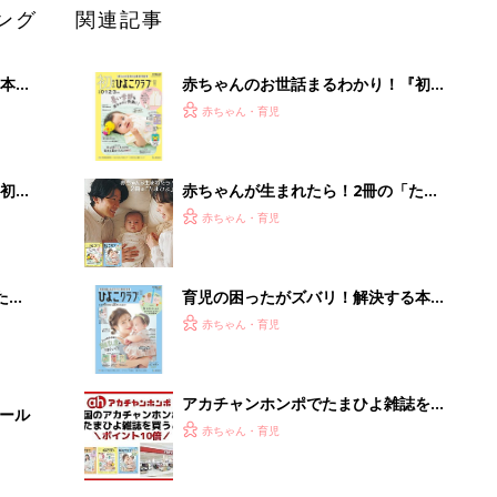
ング
関連記事
本
赤ちゃんのお世話まるわかり！『初め
2才
てのひよこクラブ 夏号』〈巻頭大特
赤ちゃん・育児
いっ
集〉初めての授乳がうまくいく！ お
っぱい・ミルクの基本と夏のトラブル
解決テク
初め
赤ちゃんが生まれたら！2冊の「たま
大特
ひよ」
赤ちゃん・育児
 お
ブル
たま
育児の困ったがズバリ！解決する本
『ひよこクラブ 秋号』 4カ月～2才
赤ちゃん・育児
になるまで、育児に役立つ情報がいっ
ぱい！
アカチャンホンポでたまひよ雑誌を買
セール
うとポイント10倍【期間限定】
赤ちゃん・育児