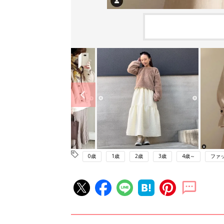
0歳
1歳
2歳
3歳
4歳～
ファ