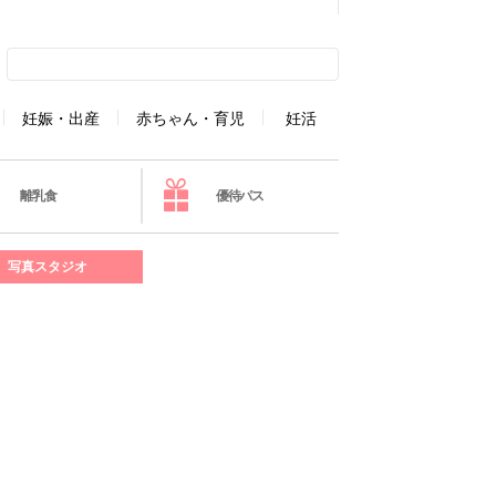
妊娠・出産
赤ちゃん・育児
妊活
離乳食
優待パス
写真スタジオ