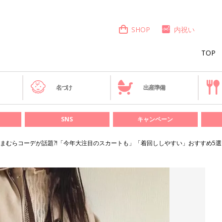
SHOP
内祝い
TOP
き
名づけ
出産準備
SNS
キャンペーン
まむらコーデが話題?!「今年大注目のスカートも」「着回ししやすい」おすすめ5選