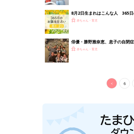
8月2日生まれはこんな人 365
赤ちゃん・育児
俳優・勝野雅奈恵、息子の自閉
赤ちゃん・育児
<
6