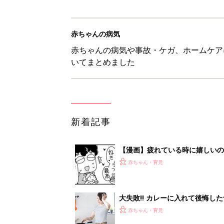
赤ちゃんの病気
赤ちゃんの病気や事故・ケガ、ホームケア
いてまとめました
新着記事
【漫画】疲れている時に嬉しい
助け『ふうふう子育て ＃90』
赤ちゃん・育児
大失敗!! カレーに入れて後悔し
赤ちゃん・育児