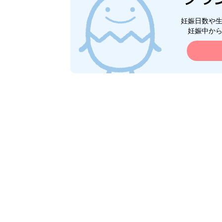
妊娠日数や
妊娠中か