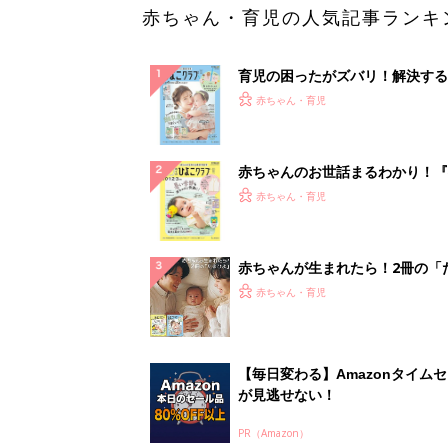
赤ちゃん・育児の人気記事ランキ
育児の困ったがズバリ！解決する
『ひよこクラブ 夏号』 4カ月～
赤ちゃん・育児
になるまで、育児に役立つ情報が
ぱい！
赤ちゃんのお世話まるわかり！『
てのひよこクラブ 夏号』〈巻頭
赤ちゃん・育児
集〉初めての授乳がうまくいく！
っぱい・ミルクの基本と夏のトラ
解決テク
赤ちゃんが生まれたら！2冊の「
ひよ」
赤ちゃん・育児
【毎日変わる】Amazonタイム
が見逃せない！
PR（Amazon）