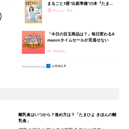
まるごと1冊“出産準備”の本『たまご
クラブ 夏号』〈スペシャル大特集〉
赤ちゃん・育児
夫婦で予習する 出産の教科書
「今日の目玉商品は？」毎日変わるA
mazonタイムセールが見逃せない
PR（Amazon）
Recommended by
離乳食はいつから？進め方は？「たまひよ きほんの離
乳食」