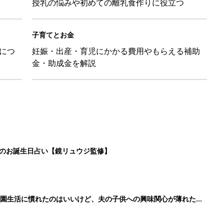
授乳の悩みや初めての離乳食作りに役立つ
子育てとお金
につ
妊娠・出産・育児にかかる費用やもらえる補助
金・助成金を解説
日のお誕生日占い【鏡リュウジ監修】
育園生活に慣れたのはいいけど、夫の子供への興味関心が薄れた気
91』