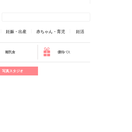
妊娠・出産
赤ちゃん・育児
妊活
離乳食
優待パス
写真スタジオ