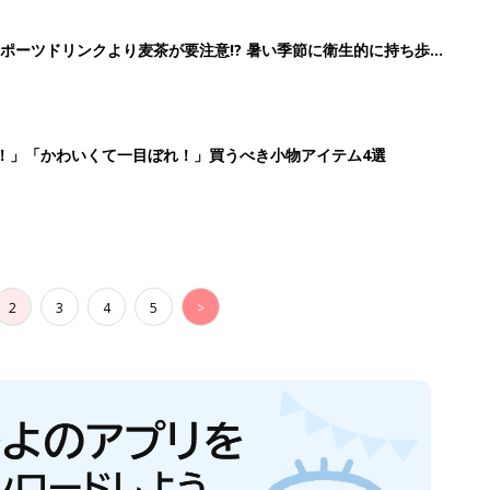
ポーツドリンクより麦茶が要注意!? 暑い季節に衛生的に持ち歩
】
！」「かわいくて一目ぼれ！」買うべき小物アイテム4選
2
3
4
5
>