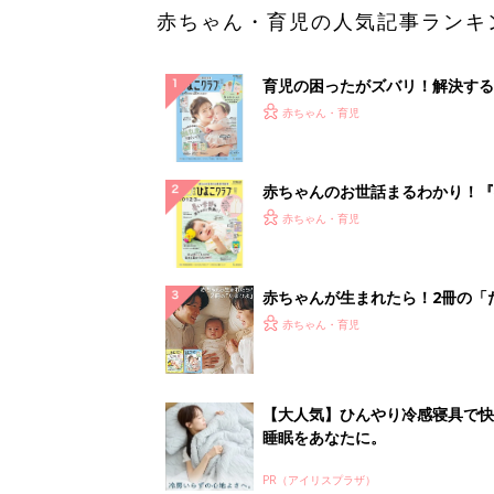
赤ちゃん・育児の人気記事ランキ
育児の困ったがズバリ！解決する
『ひよこクラブ 夏号』 4カ月～
赤ちゃん・育児
になるまで、育児に役立つ情報が
ぱい！
赤ちゃんのお世話まるわかり！『
てのひよこクラブ 夏号』〈巻頭
赤ちゃん・育児
集〉初めての授乳がうまくいく！
っぱい・ミルクの基本と夏のトラ
解決テク
赤ちゃんが生まれたら！2冊の「
ひよ」
赤ちゃん・育児
【大人気】ひんやり冷感寝具で快
睡眠をあなたに。
PR（アイリスプラザ）