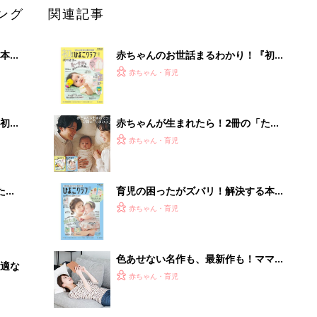
ング
関連記事
本
赤ちゃんのお世話まるわかり！『初め
2才
てのひよこクラブ 夏号』〈巻頭大特
赤ちゃん・育児
いっ
集〉初めての授乳がうまくいく！ お
っぱい・ミルクの基本と夏のトラブル
解決テク
初め
赤ちゃんが生まれたら！2冊の「たま
大特
ひよ」
赤ちゃん・育児
 お
ブル
たま
育児の困ったがズバリ！解決する本
『ひよこクラブ 夏号』 4カ月～2才
赤ちゃん・育児
になるまで、育児に役立つ情報がいっ
ぱい！
色あせない名作も、最新作も！ママと
適な
漫画のつきあい方
赤ちゃん・育児