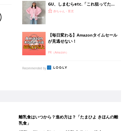
GU、しまむらetc.「これ狙ってた」
「色味が可愛すぎる」先取りコーデが
赤ちゃん・育児
大人気！春カラーアイテム5選
【毎日変わる】Amazonタイムセール
が見逃せない！
PR（Amazon）
Recommended by
離乳食はいつから？進め方は？「たまひよ きほんの離
乳食」