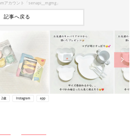
ramアカウント「senapi__mgmg」
記事へ戻る
2歳
Instagram
app