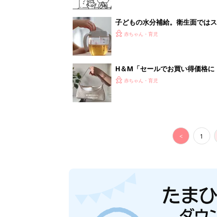
子どもの水分補給。衛生面ではス
く3つのコツとは？【専門家監修
赤ちゃん・育児
H＆М「セールでお買い得価格に
赤ちゃん・育児
<
1