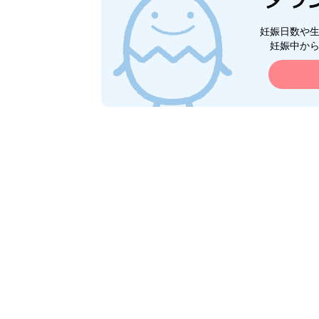
妊娠日数や
妊娠中か