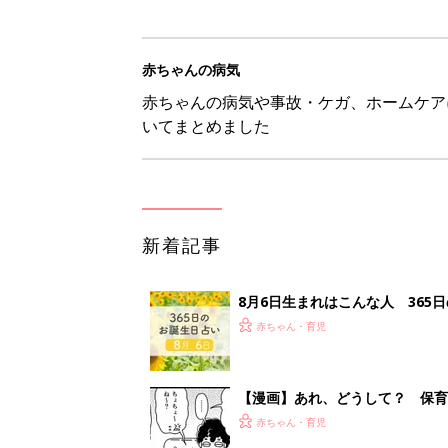
赤ちゃんの病気
赤ちゃんの病気や事故・ケガ、ホームケア
いてまとめました
新着記事
8月6日生まれはこんな人 365
赤ちゃん・育児
【漫画】あれ、どうして？ 保
がする……！『ふうふう子育て ＃
赤ちゃん・育児