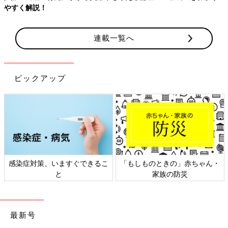
連載一覧へ
ピックアップ
ん・
日本外来小児科学会リーフレッ
六星占術 細木かおりさんの人
ト検討会
相談
最新号