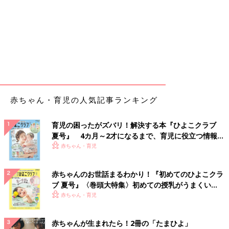
赤ちゃん・育児の人気記事ランキング
育児の困ったがズバリ！解決する本『ひよこクラブ
夏号』 4カ月～2才になるまで、育児に役立つ情報が
いっぱい！
赤ちゃん・育児
赤ちゃんのお世話まるわかり！『初めてのひよこクラ
ブ 夏号』〈巻頭大特集〉初めての授乳がうまくい
く！ おっぱい・ミルクの基本と夏のトラブル 解決テ
赤ちゃん・育児
ク
赤ちゃんが生まれたら！2冊の「たまひよ」