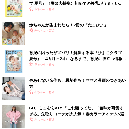
ブ 夏号』〈巻頭大特集〉初めての授乳がうまくい
く！ おっぱい・ミルクの基本と夏のトラブル 解決テ
赤ちゃん・育児
ク
赤ちゃんが生まれたら！2冊の「たまひよ」
赤ちゃん・育児
育児の困ったがズバリ！解決する本『ひよこクラブ
夏号』 4カ月～2才になるまで、育児に役立つ情報が
いっぱい！
赤ちゃん・育児
色あせない名作も、最新作も！ママと漫画のつきあい
方
赤ちゃん・育児
GU、しまむらetc.「これ狙ってた」「色味が可愛す
ぎる」先取りコーデが大人気！春カラーアイテム5選
赤ちゃん・育児