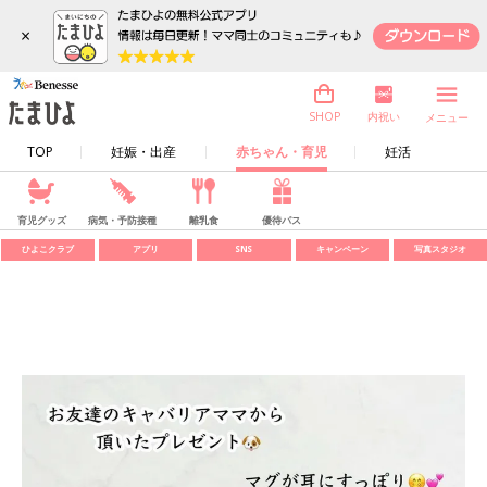
×
内祝い
SHOP
メニュー
TOP
妊娠・出産
赤ちゃん・育児
妊活
育児グッズ
病気・予防接種
離乳食
優待パス
ひよこクラブ
アプリ
SNS
キャンペーン
写真スタジオ