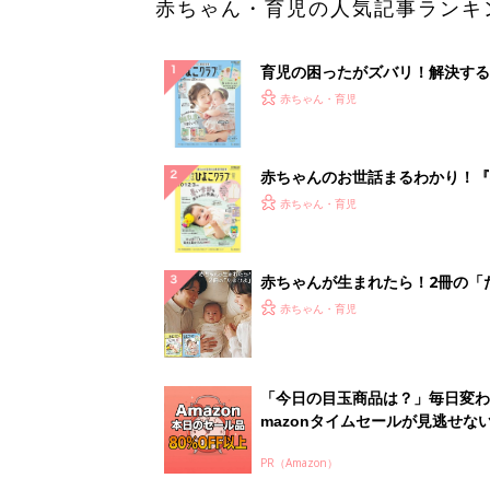
赤ちゃん・育児の人気記事ランキ
育児の困ったがズバリ！解決する
『ひよこクラブ 夏号』 4カ月～
赤ちゃん・育児
になるまで、育児に役立つ情報が
ぱい！
赤ちゃんのお世話まるわかり！『
てのひよこクラブ 夏号』〈巻頭
赤ちゃん・育児
集〉初めての授乳がうまくいく！
っぱい・ミルクの基本と夏のトラ
解決テク
赤ちゃんが生まれたら！2冊の「
ひよ」
赤ちゃん・育児
「今日の目玉商品は？」毎日変わ
mazonタイムセールが見逃せな
PR（Amazon）