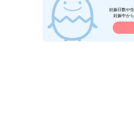
妊娠日数や
妊娠中か