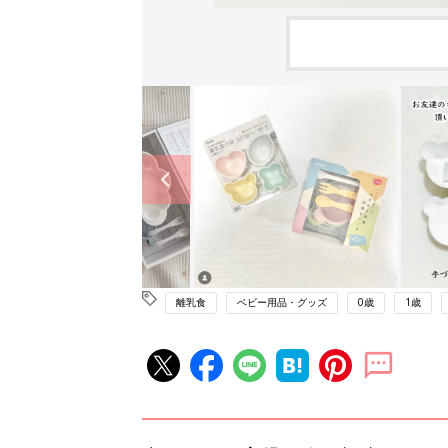
離乳食
ベビー用品・グッズ
0歳
1歳