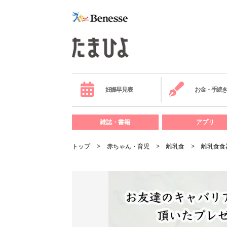
妊娠早見表
お金・手続
雑誌・書籍
アプリ
トップ
赤ちゃん・育児
離乳食
離乳食食