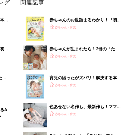
ング
関連記事
本
赤ちゃんのお世話まるわかり！『初め
2才
てのひよこクラブ 夏号』〈巻頭大特
赤ちゃん・育児
いっ
集〉初めての授乳がうまくいく！ お
っぱい・ミルクの基本と夏のトラブル
解決テク
初め
赤ちゃんが生まれたら！2冊の「たま
大特
ひよ」
赤ちゃん・育児
 お
ブル
たま
育児の困ったがズバリ！解決する本
『ひよこクラブ 秋号』 4カ月～2才
赤ちゃん・育児
になるまで、育児に役立つ情報がいっ
ぱい！
色あせない名作も、最新作も！ママと
るA
漫画のつきあい方
赤ちゃん・育児
い