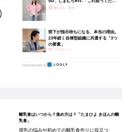
GU、しまむらetc.「これ狙ってた」
「色味が可愛すぎる」先取りコーデが
赤ちゃん・育児
大人気！春カラーアイテム5選
部下が指示待ちになる、本当の理由。
23年続く自律型組織に共通する「3つ
の要素」
PR（ビズヒント）
Recommended by
離乳食はいつから？進め方は？「たまひよ きほんの離
乳食」
授乳の悩みや初めての離乳食作りに役立つ