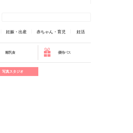
妊娠・出産
赤ちゃん・育児
妊活
離乳食
優待パス
写真スタジオ