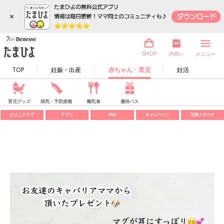
×
内祝い
SHOP
メニュー
TOP
妊娠・出産
赤ちゃん・育児
妊活
育児グッズ
病気・予防接種
離乳食
優待パス
ひよこクラブ
アプリ
SNS
キャンペーン
写真スタジオ