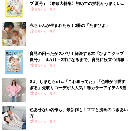
ブ 夏号』〈巻頭大特集〉初めての授乳がうまくい
く！ おっぱい・ミルクの基本と夏のトラブル 解決テ
赤ちゃん・育児
ク
赤ちゃんが生まれたら！2冊の「たまひよ」
赤ちゃん・育児
育児の困ったがズバリ！解決する本『ひよこクラブ
夏号』 4カ月～2才になるまで、育児に役立つ情報が
いっぱい！
赤ちゃん・育児
GU、しまむらetc.「これ狙ってた」「色味が可愛す
ぎる」先取りコーデが大人気！春カラーアイテム5選
赤ちゃん・育児
色あせない名作も、最新作も！ママと漫画のつきあい
方
赤ちゃん・育児