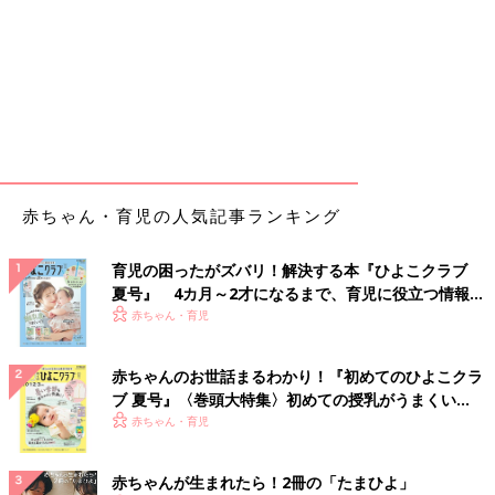
赤ちゃん・育児の人気記事ランキング
育児の困ったがズバリ！解決する本『ひよこクラブ
夏号』 4カ月～2才になるまで、育児に役立つ情報が
いっぱい！
赤ちゃん・育児
赤ちゃんのお世話まるわかり！『初めてのひよこクラ
ブ 夏号』〈巻頭大特集〉初めての授乳がうまくい
く！ おっぱい・ミルクの基本と夏のトラブル 解決テ
赤ちゃん・育児
ク
赤ちゃんが生まれたら！2冊の「たまひよ」