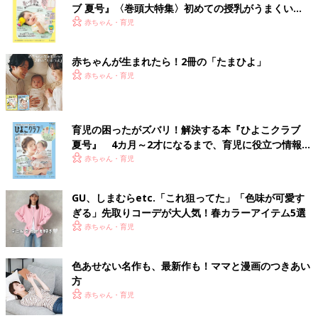
ブ 夏号』〈巻頭大特集〉初めての授乳がうまくい
く！ おっぱい・ミルクの基本と夏のトラブル 解決テ
赤ちゃん・育児
ク
赤ちゃんが生まれたら！2冊の「たまひよ」
赤ちゃん・育児
育児の困ったがズバリ！解決する本『ひよこクラブ
夏号』 4カ月～2才になるまで、育児に役立つ情報が
いっぱい！
赤ちゃん・育児
GU、しまむらetc.「これ狙ってた」「色味が可愛す
ぎる」先取りコーデが大人気！春カラーアイテム5選
赤ちゃん・育児
色あせない名作も、最新作も！ママと漫画のつきあい
方
赤ちゃん・育児