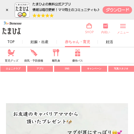
×
内祝い
SHOP
メニュー
TOP
妊娠・出産
赤ちゃん・育児
妊活
育児グッズ
病気・予防接種
離乳食
優待パス
ひよこクラブ
アプリ
SNS
キャンペーン
写真スタジオ