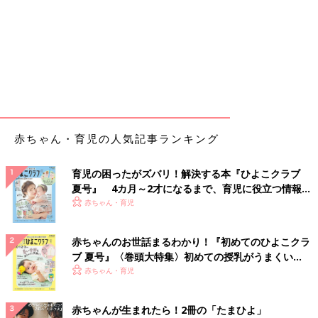
赤ちゃん・育児の人気記事ランキング
育児の困ったがズバリ！解決する本『ひよこクラブ
夏号』 4カ月～2才になるまで、育児に役立つ情報が
いっぱい！
赤ちゃん・育児
赤ちゃんのお世話まるわかり！『初めてのひよこクラ
ブ 夏号』〈巻頭大特集〉初めての授乳がうまくい
く！ おっぱい・ミルクの基本と夏のトラブル 解決テ
赤ちゃん・育児
ク
赤ちゃんが生まれたら！2冊の「たまひよ」