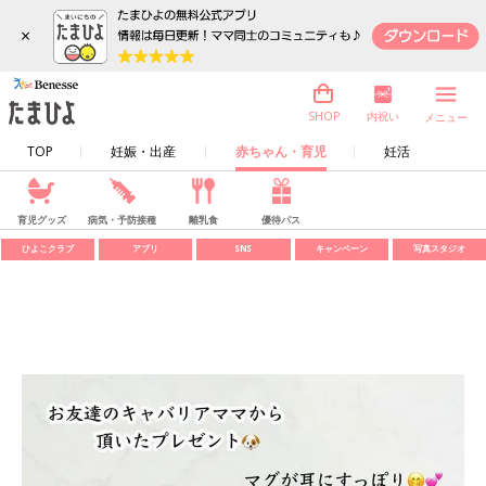
×
内祝い
SHOP
メニュー
TOP
妊娠・出産
赤ちゃん・育児
妊活
育児グッズ
病気・予防接種
離乳食
優待パス
ひよこクラブ
アプリ
SNS
キャンペーン
写真スタジオ