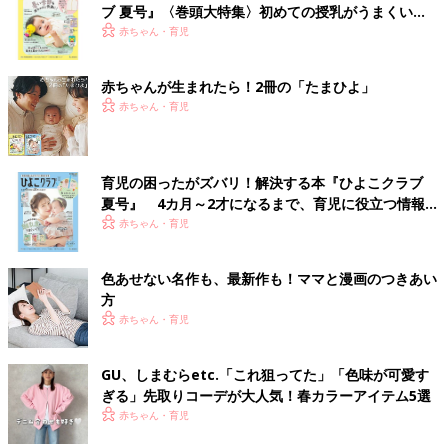
ブ 夏号』〈巻頭大特集〉初めての授乳がうまくい
く！ おっぱい・ミルクの基本と夏のトラブル 解決テ
赤ちゃん・育児
ク
赤ちゃんが生まれたら！2冊の「たまひよ」
赤ちゃん・育児
育児の困ったがズバリ！解決する本『ひよこクラブ
夏号』 4カ月～2才になるまで、育児に役立つ情報が
いっぱい！
赤ちゃん・育児
色あせない名作も、最新作も！ママと漫画のつきあい
方
赤ちゃん・育児
GU、しまむらetc.「これ狙ってた」「色味が可愛す
ぎる」先取りコーデが大人気！春カラーアイテム5選
赤ちゃん・育児