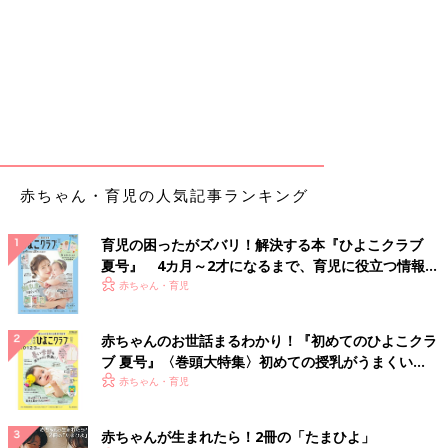
赤ちゃん・育児の人気記事ランキング
育児の困ったがズバリ！解決する本『ひよこクラブ
夏号』 4カ月～2才になるまで、育児に役立つ情報が
いっぱい！
赤ちゃん・育児
赤ちゃんのお世話まるわかり！『初めてのひよこクラ
ブ 夏号』〈巻頭大特集〉初めての授乳がうまくい
く！ おっぱい・ミルクの基本と夏のトラブル 解決テ
赤ちゃん・育児
ク
赤ちゃんが生まれたら！2冊の「たまひよ」