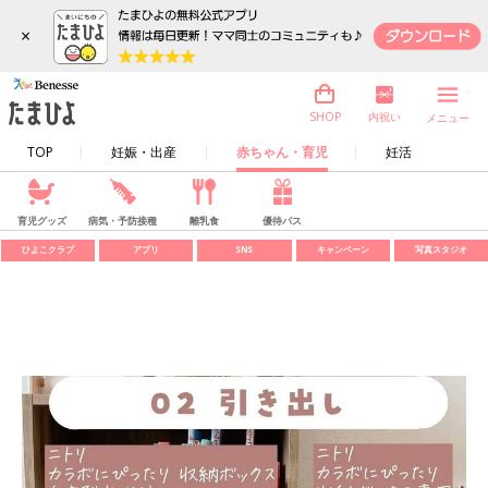
×
内祝い
SHOP
メニュー
TOP
妊娠・出産
赤ちゃん・育児
妊活
育児グッズ
病気・予防接種
離乳食
優待パス
ひよこクラブ
アプリ
SNS
キャンペーン
写真スタジオ