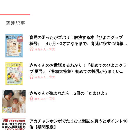
関連記事
育児の困ったがズバリ！解決する本『ひよこクラブ
秋号』 4カ月～2才になるまで、育児に役立つ情報が
いっぱい！
赤ちゃん・育児
赤ちゃんのお世話まるわかり！『初めてのひよこクラ
ブ 夏号』〈巻頭大特集〉初めての授乳がうまくい
く！ おっぱい・ミルクの基本と夏のトラブル 解決テ
赤ちゃん・育児
ク
赤ちゃんが生まれたら！2冊の「たまひよ」
赤ちゃん・育児
アカチャンホンポでたまひよ雑誌を買うとポイント10
倍【期間限定】