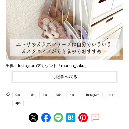
出典：Instagramアカウント「marina_saku」
元記事へ戻る
0歳
1歳
2歳
3歳
4歳～
Instagram
ニトリ
app