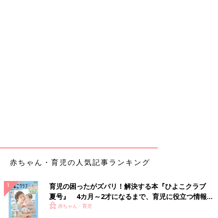
赤ちゃん・育児の人気記事ランキング
育児の困ったがズバリ！解決する本『ひよこクラブ
夏号』 4カ月～2才になるまで、育児に役立つ情報が
いっぱい！
赤ちゃん・育児