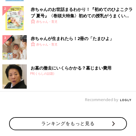
赤ちゃんのお世話まるわかり！『初めてのひよこクラ
ブ 夏号』〈巻頭大特集〉初めての授乳がうまくい
く！ おっぱい・ミルクの基本と夏のトラブル 解決テ
赤ちゃん・育児
ク
赤ちゃんが生まれたら！2冊の「たまひよ」
赤ちゃん・育児
お墓の撤去にいくらかかる？墓じまい費用
PR(くらしの話題)
Recommended by
ランキングをもっと見る