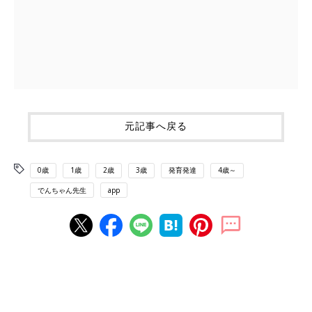
元記事へ戻る
0歳
1歳
2歳
3歳
発育発達
4歳～
でんちゃん先生
app