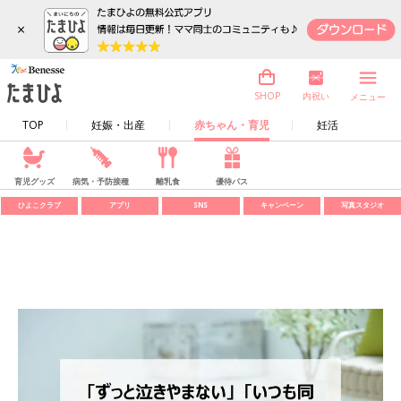
×
内祝い
SHOP
メニュー
TOP
妊娠・出産
赤ちゃん・育児
妊活
育児グッズ
病気・予防接種
離乳食
優待パス
ひよこクラブ
アプリ
SNS
キャンペーン
写真スタジオ