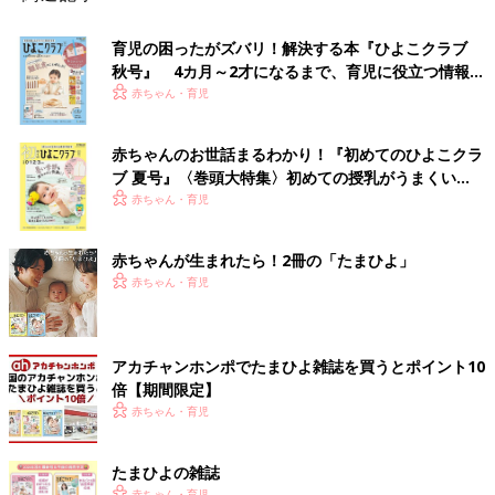
育児の困ったがズバリ！解決する本『ひよこクラブ
秋号』 4カ月～2才になるまで、育児に役立つ情報が
いっぱい！
赤ちゃん・育児
赤ちゃんのお世話まるわかり！『初めてのひよこクラ
ブ 夏号』〈巻頭大特集〉初めての授乳がうまくい
く！ おっぱい・ミルクの基本と夏のトラブル 解決テ
赤ちゃん・育児
ク
赤ちゃんが生まれたら！2冊の「たまひよ」
赤ちゃん・育児
アカチャンホンポでたまひよ雑誌を買うとポイント10
倍【期間限定】
赤ちゃん・育児
たまひよの雑誌
赤ちゃん・育児