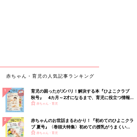
赤ちゃん・育児の人気記事ランキング
育児の困ったがズバリ！解決する本『ひよこクラブ
秋号』 4カ月～2才になるまで、育児に役立つ情報が
いっぱい！
赤ちゃん・育児
赤ちゃんのお世話まるわかり！『初めてのひよこクラ
ブ 夏号』〈巻頭大特集〉初めての授乳がうまくい
く！ おっぱい・ミルクの基本と夏のトラブル 解決テ
赤ちゃん・育児