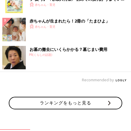
く！ おっぱい・ミルクの基本と夏のトラブル 解決テ
赤ちゃん・育児
ク
赤ちゃんが生まれたら！2冊の「たまひよ」
赤ちゃん・育児
お墓の撤去にいくらかかる？墓じまい費用
PR(くらしの話題)
Recommended by
ランキングをもっと見る