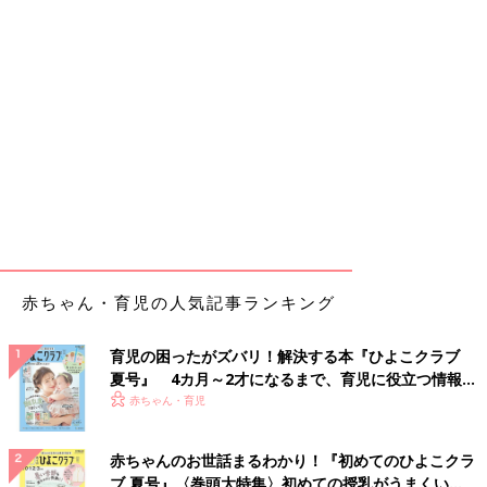
赤ちゃん・育児の人気記事ランキング
育児の困ったがズバリ！解決する本『ひよこクラブ
夏号』 4カ月～2才になるまで、育児に役立つ情報が
いっぱい！
赤ちゃん・育児
赤ちゃんのお世話まるわかり！『初めてのひよこクラ
ブ 夏号』〈巻頭大特集〉初めての授乳がうまくい