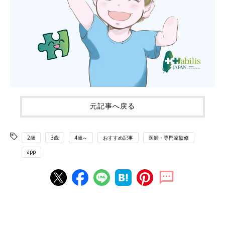
元記事へ戻る
2歳
3歳
4歳～
おすすめ記事
医師・専門家監修
app