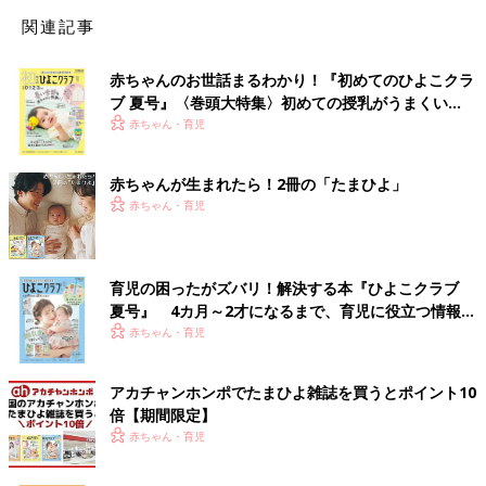
関連記事
赤ちゃんのお世話まるわかり！『初めてのひよこクラ
ブ 夏号』〈巻頭大特集〉初めての授乳がうまくい
く！ おっぱい・ミルクの基本と夏のトラブル 解決テ
赤ちゃん・育児
ク
赤ちゃんが生まれたら！2冊の「たまひよ」
赤ちゃん・育児
育児の困ったがズバリ！解決する本『ひよこクラブ
夏号』 4カ月～2才になるまで、育児に役立つ情報が
いっぱい！
赤ちゃん・育児
アカチャンホンポでたまひよ雑誌を買うとポイント10
倍【期間限定】
赤ちゃん・育児