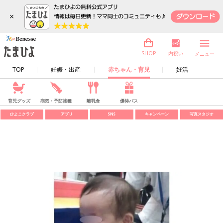
×
内祝い
SHOP
メニュー
TOP
妊娠・出産
赤ちゃん・育児
妊活
育児グッズ
病気・予防接種
離乳食
優待パス
ひよこクラブ
アプリ
SNS
キャンペーン
写真スタジオ