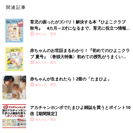
関連記事
育児の困ったがズバリ！解決する本『ひよこクラブ
秋号』 4カ月～2才になるまで、育児に役立つ情報が
いっぱい！
赤ちゃん・育児
赤ちゃんのお世話まるわかり！『初めてのひよこクラ
ブ 夏号』〈巻頭大特集〉初めての授乳がうまくい
く！ おっぱい・ミルクの基本と夏のトラブル 解決テ
赤ちゃん・育児
ク
赤ちゃんが生まれたら！2冊の「たまひよ」
赤ちゃん・育児
アカチャンホンポでたまひよ雑誌を買うとポイント10
倍【期間限定】
赤ちゃん・育児