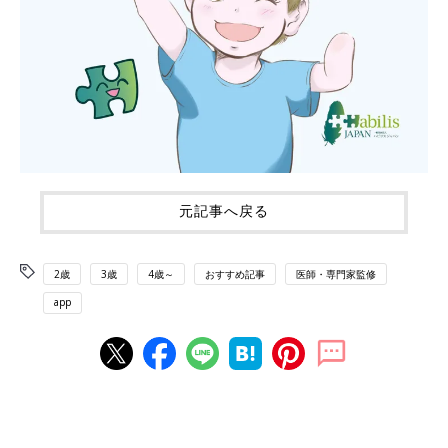
元記事へ戻る
2歳
3歳
4歳～
おすすめ記事
医師・専門家監修
app