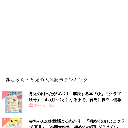
赤ちゃん・育児の人気記事ランキング
育児の困ったがズバリ！解決する本『ひよこクラブ
秋号』 4カ月～2才になるまで、育児に役立つ情報が
いっぱい！
赤ちゃん・育児
赤ちゃんのお世話まるわかり！『初めてのひよこクラ
ブ 夏号』〈巻頭大特集〉初めての授乳がうまくい