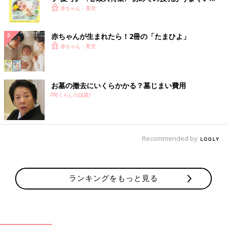
く！ おっぱい・ミルクの基本と夏のトラブル 解決テ
赤ちゃん・育児
ク
赤ちゃんが生まれたら！2冊の「たまひよ」
赤ちゃん・育児
お墓の撤去にいくらかかる？墓じまい費用
PR(くらしの話題)
Recommended by
ランキングをもっと見る