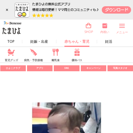
×
内祝い
SHOP
メニュー
TOP
妊娠・出産
赤ちゃん・育児
妊活
育児グッズ
病気・予防接種
離乳食
優待パス
ひよこクラブ
アプリ
SNS
キャンペーン
写真スタジオ