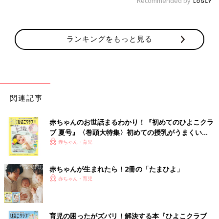
Recommended by
ランキングをもっと見る
関連記事
赤ちゃんのお世話まるわかり！『初めてのひよこクラ
ブ 夏号』〈巻頭大特集〉初めての授乳がうまくい
く！ おっぱい・ミルクの基本と夏のトラブル 解決テ
赤ちゃん・育児
ク
赤ちゃんが生まれたら！2冊の「たまひよ」
赤ちゃん・育児
育児の困ったがズバリ！解決する本『ひよこクラブ