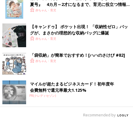
夏号』 4カ月～2才になるまで、育児に役立つ情報が
いっぱい！
赤ちゃん・育児
【キャンドゥ】 ポケット出現！ 「収納性ゼロ」バッ
グが、まさかの理想的な収納バッグに爆誕
赤ちゃん・育児
「袋収納」が簡単でおすすめ！[ハハのさけび #82]
赤ちゃん・育児
マイルが超たまるビジネスカード！初年度年
会費無料で還元率最大1.125%
PR(クレディセゾン)
Recommended by