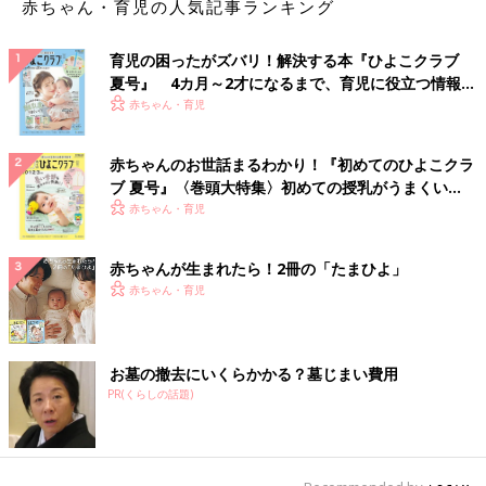
赤ちゃん・育児の人気記事ランキング
育児の困ったがズバリ！解決する本『ひよこクラブ
夏号』 4カ月～2才になるまで、育児に役立つ情報が
いっぱい！
赤ちゃん・育児
赤ちゃんのお世話まるわかり！『初めてのひよこクラ
ブ 夏号』〈巻頭大特集〉初めての授乳がうまくい
く！ おっぱい・ミルクの基本と夏のトラブル 解決テ
赤ちゃん・育児
ク
赤ちゃんが生まれたら！2冊の「たまひよ」
赤ちゃん・育児
お墓の撤去にいくらかかる？墓じまい費用
PR(くらしの話題)