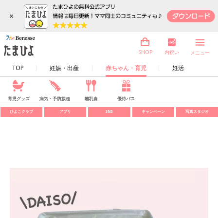
×
内祝い
SHOP
メニュー
TOP
妊娠・出産
赤ちゃん・育児
妊活
育児グッズ
病気・予防接種
離乳食
優待パス
ひよこクラブ
アプリ
SNS
キャンペーン
写真スタジオ