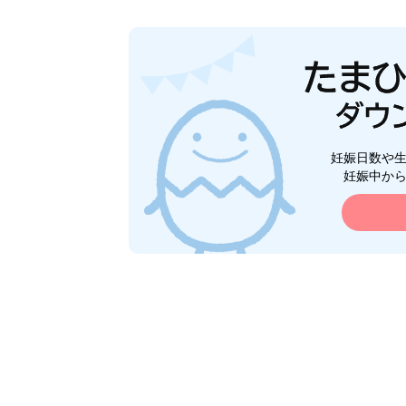
妊娠日数や
妊娠中か