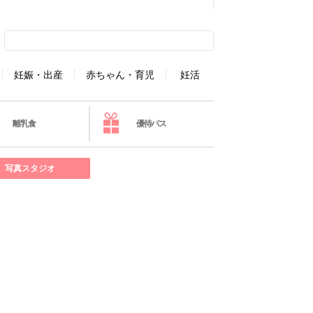
妊娠・出産
赤ちゃん・育児
妊活
離乳食
優待パス
写真スタジオ