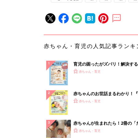
赤ちゃん・育児の人気記事ランキ
育児の困ったがズバリ！解決する
『ひよこクラブ 秋号』 4カ月～
赤ちゃん・育児
になるまで、育児に役立つ情報が
ぱい！
赤ちゃんのお世話まるわかり！『
てのひよこクラブ 夏号』〈巻頭
赤ちゃん・育児
集〉初めての授乳がうまくいく！
っぱい・ミルクの基本と夏のトラ
解決テク
赤ちゃんが生まれたら！2冊の「
ひよ」
赤ちゃん・育児