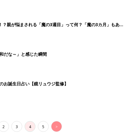
！？親が悩まされる「魔の3週目」って何？「魔の3カ月」もある
平和だな～」と感じた瞬間
日のお誕生日占い【鏡リュウジ監修】
2
3
4
5
>