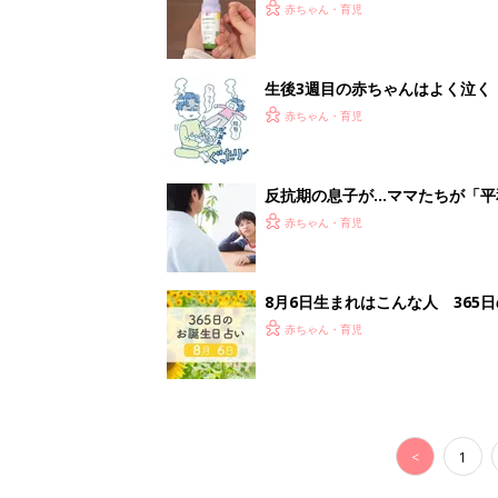
赤ちゃん・育児
生後3週目の赤ちゃんはよく泣く
って本当？【専門家】
赤ちゃん・育児
反抗期の息子が...ママたちが「
赤ちゃん・育児
8月6日生まれはこんな人 365
赤ちゃん・育児
<
1