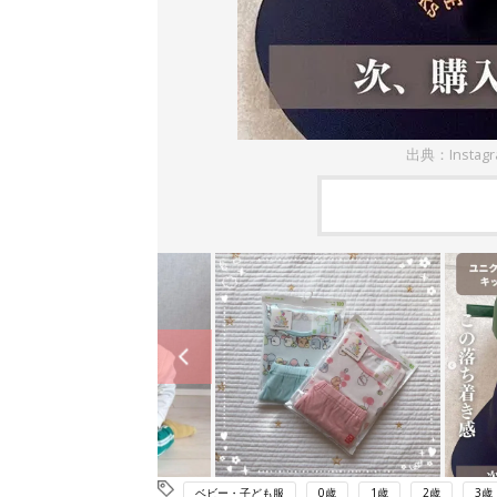
出典：Instag
ベビー・子ども服
0歳
1歳
2歳
3歳