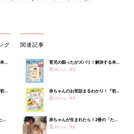
ング
関連記事
本
育児の困ったがズバリ！解決する本
2才
『ひよこクラブ 秋号』 4カ月～2才
赤ちゃん・育児
いっ
になるまで、育児に役立つ情報がいっ
ぱい！
初め
赤ちゃんのお世話まるわかり！『初め
大特
てのひよこクラブ 夏号』〈巻頭大特
赤ちゃん・育児
 お
集〉初めての授乳がうまくいく！ お
ブル
っぱい・ミルクの基本と夏のトラブル
解決テク
たま
赤ちゃんが生まれたら！2冊の「たま
ひよ」
赤ちゃん・育児