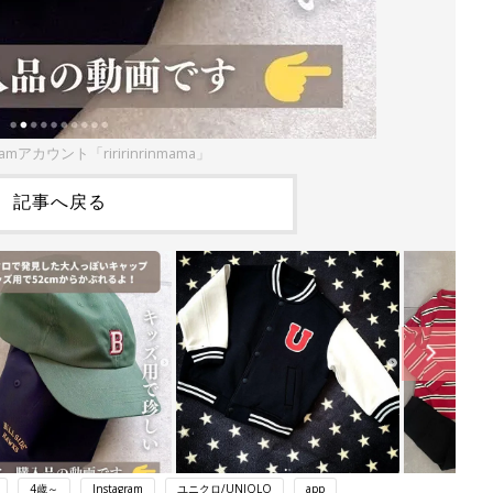
ramアカウント「riririnrinmama」
記事へ戻る
4歳～
Instagram
ユニクロ/UNIQLO
app