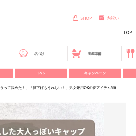
SHOP
内祝い
TOP
き
名づけ
出産準備
SNS
キャンペーン
うって決めた！」「値下げもうれしい！」男女兼用OKの春アイテム5選