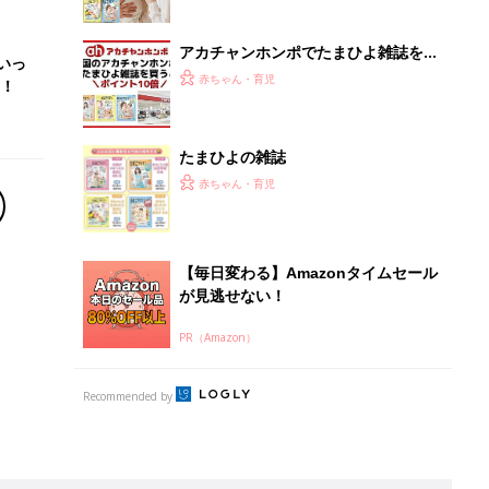
アカチャンホンポでたまひよ雑誌を買
いっ
うとポイント10倍【期間限定】
赤ちゃん・育児
！
たまひよの雑誌
赤ちゃん・育児
【毎日変わる】Amazonタイムセール
が見逃せない！
PR（Amazon）
Recommended by