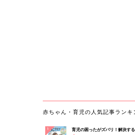
赤ちゃん・育児の人気記事ランキ
育児の困ったがズバリ！解決する
『ひよこクラブ 夏号』 4カ月～
赤ちゃん・育児
になるまで、育児に役立つ情報が
ぱい！
赤ちゃんのお世話まるわかり！『
てのひよこクラブ 夏号』〈巻頭
赤ちゃん・育児
集〉初めての授乳がうまくいく！
っぱい・ミルクの基本と夏のトラ
解決テク
赤ちゃんが生まれたら！2冊の「
ひよ」
赤ちゃん・育児
部下が指示待ちになる、本当の理
23年続く自律型組織に共通する「
の要素」