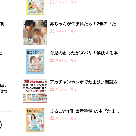
まるごと1冊“出産準備”の本『たまご
クラブ 夏号』〈スペシャル大特集〉
赤ちゃん・育児
夫婦で予習する 出産の教科書
「うちの社員はやる気がない」と嘆く
リーダーへの警鐘。自律型組織をつく
る前に外せな...
PR（ビズヒント）
Recommended by
離乳食はいつから？進め方は？「たまひよ きほんの離
乳食」