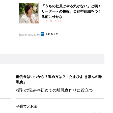
授乳の悩みや初めての離乳食作りに役立つ
子育てとお金
につ
妊娠・出産・育児にかかる費用やもらえる補助
金・助成金を解説
26】協賛企業のご紹介
&体験談大募集！！