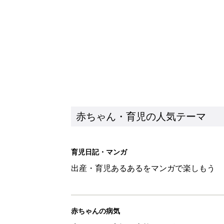
出産・育児あるあるをマンガで楽しもう
赤ちゃんの病気
赤ちゃんの病気や事故・ケガ、ホームケア
いてまとめました
新着記事
【たまひよ ファミリーパーク20
赤ちゃん・育児
ひよこクラブ の読者アンケート
赤ちゃん・育児