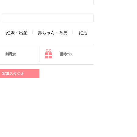
妊娠・出産
赤ちゃん・育児
妊活
離乳食
優待パス
写真スタジオ