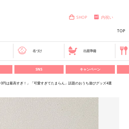
SHOP
内祝い
TOP
き
名づけ
出産準備
SNS
キャンペーン
10円は最高すぎ！」「可愛すぎてたまらん」話題のおうち遊びグッズ4選