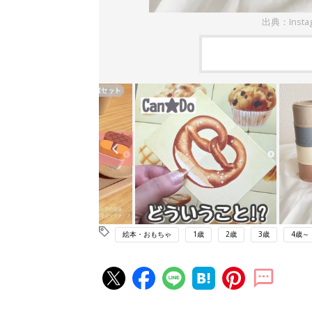
出典：Insta
絵本・おもちゃ
1歳
2歳
3歳
4歳～