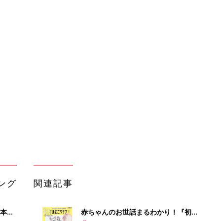
ング
関連記事
本
赤ちゃんのお世話まるわかり！『初め
2才
てのひよこクラブ 夏号』〈巻頭大特
赤ちゃん・育児
いっ
集〉初めての授乳がうまくいく！ お
っぱい・ミルクの基本と夏のトラブル
解決テク
初め
赤ちゃんが生まれたら！2冊の「たま
大特
ひよ」
赤ちゃん・育児
 お
ブル
たま
育児の困ったがズバリ！解決する本
『ひよこクラブ 秋号』 4カ月～2才
赤ちゃん・育児
になるまで、育児に役立つ情報がいっ
ぱい！
アカチャンホンポでたまひよ雑誌を買
由。
うとポイント10倍【期間限定】
赤ちゃん・育児
3つ