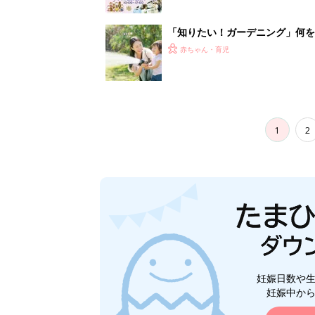
妊娠日数や
妊娠中か