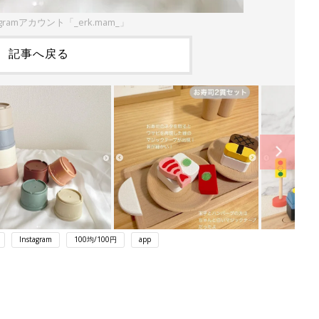
gramアカウント「_erk.mam_」
記事へ戻る
Instagram
100均/100円
app