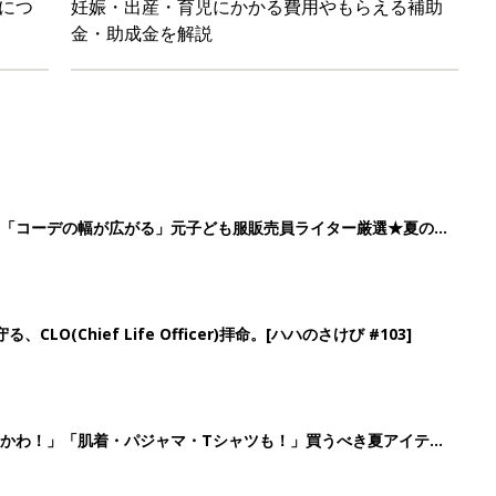
かわ！」「肌着・パジャマ・Tシャツも！」買うべき夏アイテム
日のお誕生日占い【鏡リュウジ監修】
4
5
6
7
>