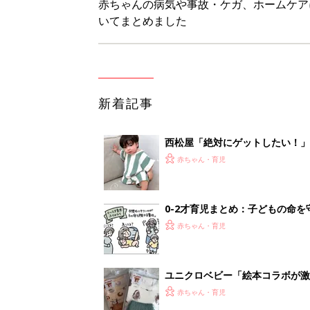
ユニクロベビー「絵本コラボが激
5選
赤ちゃん・育児
8月3日生まれはこんな人 365
赤ちゃん・育児
<
3