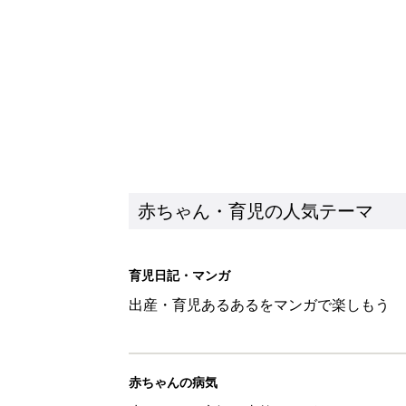
出産・育児あるあるをマンガで楽しもう
赤ちゃんの病気
赤ちゃんの病気や事故・ケガ、ホームケア
いてまとめました
新着記事
西松屋「絶対にゲットしたい！
ズりアイテム5選
赤ちゃん・育児
0-2才育児まとめ：子どもの命を守る、C
赤ちゃん・育児