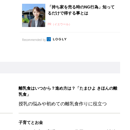
授乳の悩みや初めての離乳食作りに役立つ
子育てとお金
につ
妊娠・出産・育児にかかる費用やもらえる補助
金・助成金を解説
」「コーデの幅が広がる」元子ども服販売員ライター厳選★夏のバ
LO(Chief Life Officer)拝命。[ハハのさけび #103]