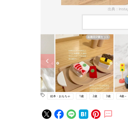
出典：Insta
絵本・おもちゃ
1歳
2歳
3歳
4歳～