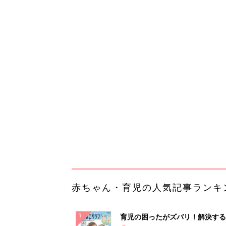
赤ちゃん・育児の人気記事ランキ
育児の困ったがズバリ！解決する
『ひよこクラブ 夏号』 4カ月～
赤ちゃん・育児
になるまで、育児に役立つ情報が
ぱい！
赤ちゃんのお世話まるわかり！『
てのひよこクラブ 夏号』〈巻頭
赤ちゃん・育児
集〉初めての授乳がうまくいく！
っぱい・ミルクの基本と夏のトラ
解決テク
赤ちゃんが生まれたら！2冊の「
ひよ」
赤ちゃん・育児
「持ち家を売る時のNG行為」知
るだけで得する事とは