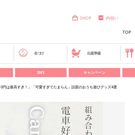
SHOP
内祝い
TOP
き
名づけ
出産準備
SNS
キャンペーン
10円は最高すぎ！」「可愛すぎてたまらん」話題のおうち遊びグッズ4選