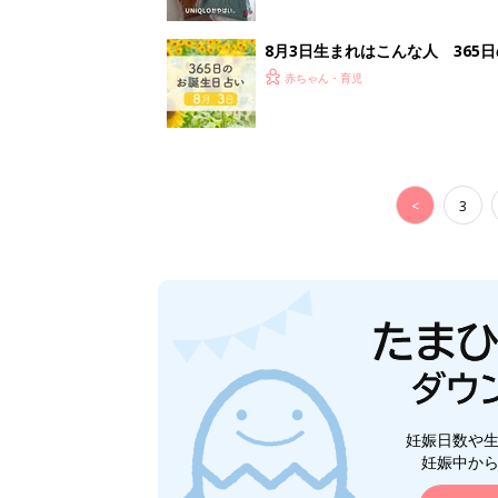
妊娠日数や
妊娠中か