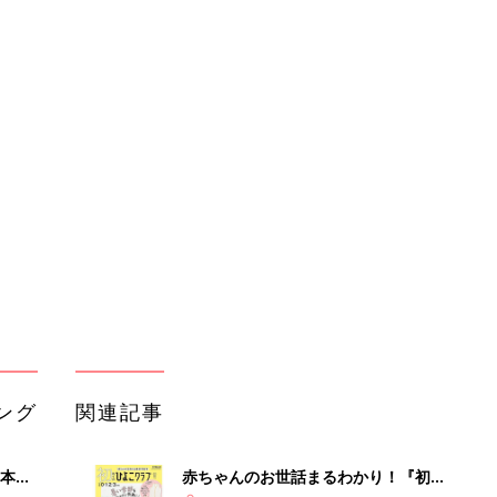
ング
関連記事
本
赤ちゃんのお世話まるわかり！『初め
2才
てのひよこクラブ 夏号』〈巻頭大特
赤ちゃん・育児
いっ
集〉初めての授乳がうまくいく！ お
っぱい・ミルクの基本と夏のトラブル
解決テク
初め
赤ちゃんが生まれたら！2冊の「たま
大特
ひよ」
赤ちゃん・育児
 お
ブル
たま
育児の困ったがズバリ！解決する本
『ひよこクラブ 夏号』 4カ月～2才
赤ちゃん・育児
になるまで、育児に役立つ情報がいっ
ぱい！
アカチャンホンポでたまひよ雑誌を買
って
うとポイント10倍【期間限定】
赤ちゃん・育児