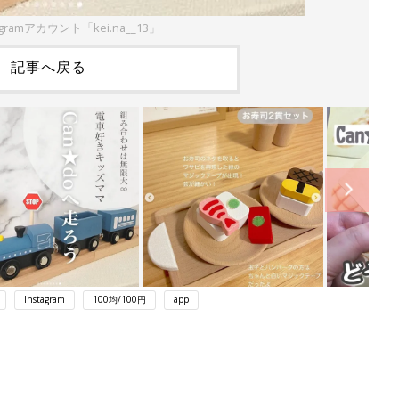
gramアカウント「kei.na__13」
記事へ戻る
Instagram
100均/100円
app