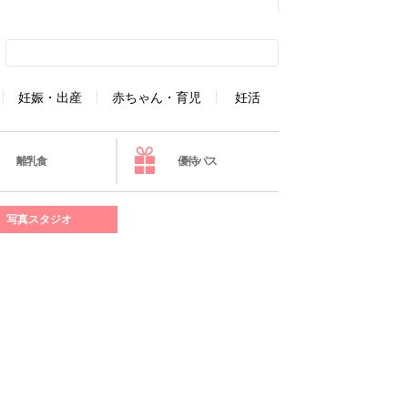
妊娠・出産
赤ちゃん・育児
妊活
離乳食
優待パス
写真スタジオ