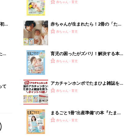
まるごと1冊“出産準備”の本『たまご
クラブ 夏号』〈スペシャル大特集〉
赤ちゃん・育児
夫婦で予習する 出産の教科書
「持ち家を売る時のNG行為」知って
るだけで得する事とは
PR（イエウール）
Recommended by
離乳食はいつから？進め方は？「たまひよ きほんの離
乳食」