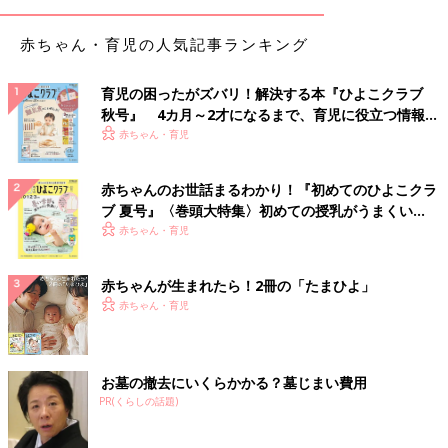
赤ちゃん・育児の人気記事ランキング
育児の困ったがズバリ！解決する本『ひよこクラブ
秋号』 4カ月～2才になるまで、育児に役立つ情報が
いっぱい！
赤ちゃん・育児
赤ちゃんのお世話まるわかり！『初めてのひよこクラ
ブ 夏号』〈巻頭大特集〉初めての授乳がうまくい
く！ おっぱい・ミルクの基本と夏のトラブル 解決テ
赤ちゃん・育児
ク
赤ちゃんが生まれたら！2冊の「たまひよ」
赤ちゃん・育児
お墓の撤去にいくらかかる？墓じまい費用
PR(くらしの話題)