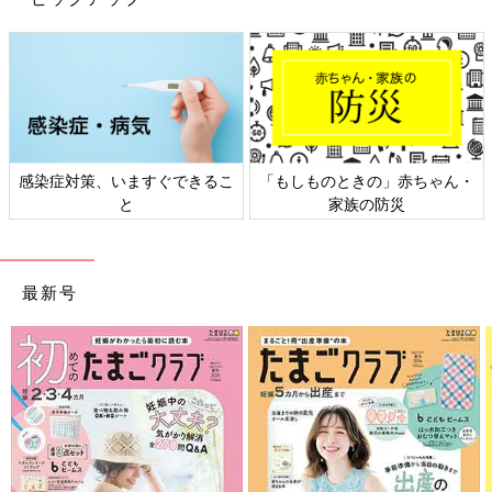
策、いますぐできるこ
「もしものときの」赤ちゃん・
日本外来小
と
家族の防災
最新号