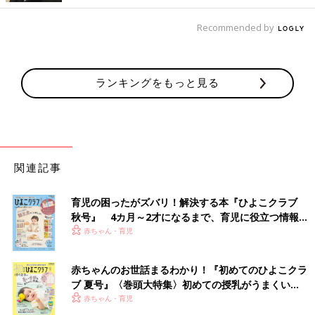
Recommended by
ランキングをもっと見る
関連記事
育児の困ったがズバリ！解決する本『ひよこクラブ
秋号』 4カ月～2才になるまで、育児に役立つ情報が
いっぱい！
赤ちゃん・育児
赤ちゃんのお世話まるわかり！『初めてのひよこクラ
ブ 夏号』〈巻頭大特集〉初めての授乳がうまくい
く！ おっぱい・ミルクの基本と夏のトラブル 解決テ
赤ちゃん・育児
ク