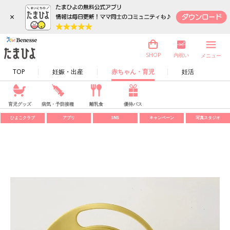
×
内祝い
SHOP
メニュー
TOP
妊娠・出産
赤ちゃん・育児
妊活
育児グッズ
病気・予防接種
離乳食
優待パス
ひよこクラブ
アプリ
SNS
キャンペーン
写真スタジオ