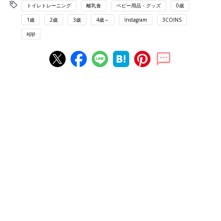
トイレトレーニング
離乳食
ベビー用品・グッズ
0歳
1歳
2歳
3歳
4歳～
Instagram
3COINS
app