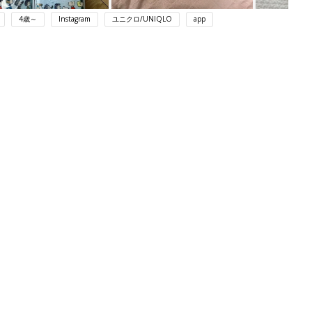
4歳～
Instagram
ユニクロ/UNIQLO
app
ング
関連記事
本
育児の困ったがズバリ！解決する本
2才
『ひよこクラブ 秋号』 4カ月～2才
赤ちゃん・育児
いっ
になるまで、育児に役立つ情報がいっ
ぱい！
初め
赤ちゃんのお世話まるわかり！『初め
大特
てのひよこクラブ 夏号』〈巻頭大特
赤ちゃん・育児
 お
集〉初めての授乳がうまくいく！ お
ブル
っぱい・ミルクの基本と夏のトラブル
解決テク
たま
赤ちゃんが生まれたら！2冊の「たま