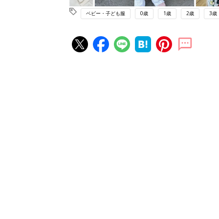
ベビー・子ども服
0歳
1歳
2歳
3歳
赤ちゃん・育児の人気記事ランキ
育児の困ったがズバリ！解決する
『ひよこクラブ 秋号』 4カ月～
赤ちゃん・育児
になるまで、育児に役立つ情報が
ぱい！
赤ちゃんのお世話まるわかり！『
てのひよこクラブ 夏号』〈巻頭
赤ちゃん・育児
集〉初めての授乳がうまくいく！
っぱい・ミルクの基本と夏のトラ
解決テク
赤ちゃんが生まれたら！2冊の「