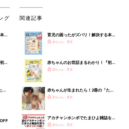
ひよ」
赤ちゃん・育児
アカチャンホンポでたまひよ雑誌を買
OFF
うとポイント10倍【期間限定】
赤ちゃん・育児
たまひよの雑誌
赤ちゃん・育児
「え、こんなセールやってたの？」8
0％OFF以上が続々登場！Amazonの
本気が...
PR（Amazon）
Recommended by