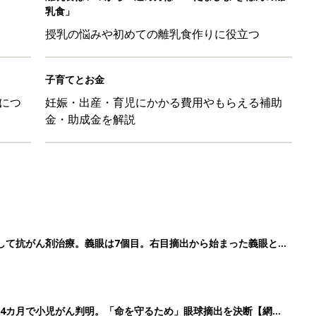
して抗がん剤治療。義眼は7個目。右目摘出から始まった義眼と
4カ月で小児がん判明。「命を守るため」眼球摘出を決断【網膜
ッグにもぴったり」話題のポーチ5選
影レシピ vol.28
3
4
5
>