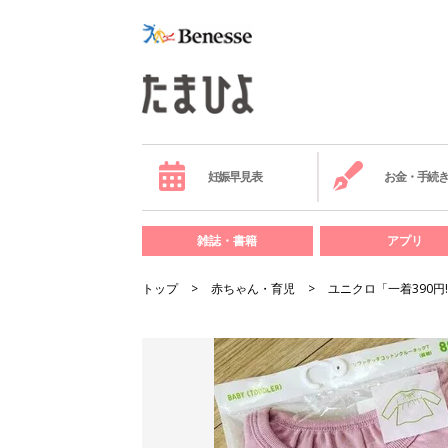
妊娠早見表
お金・手続
雑誌・書籍
アプリ
トップ
赤ちゃん・育児
ユニクロ「一着390