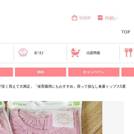
SHOP
内祝い
TOP
き
名づけ
出産準備
SNS
キャンペーン
円!?安く買えて大満足」「保育園用にもおすすめ」買って損なし春夏トップス5選