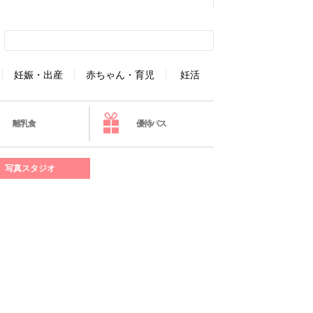
妊娠・出産
赤ちゃん・育児
妊活
離乳食
優待パス
写真スタジオ