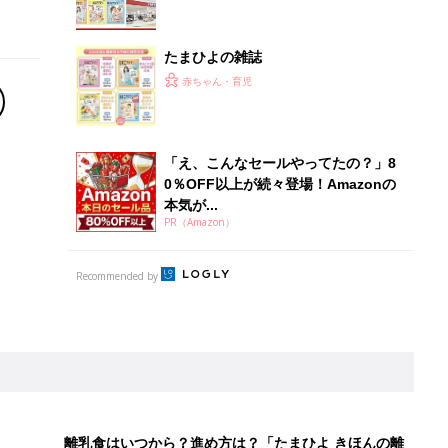
離乳食はいつから？進め方は？「たまひよ きほんの離
乳食」
授乳の悩みや初めての離乳食作りに役立つ
子育てとお金
につ
妊娠・出産・育児にかかる費用やもらえる補助
金・助成金を解説