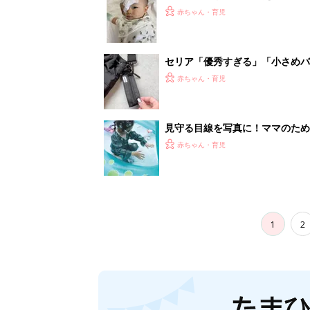
妊娠日数や
妊娠中か