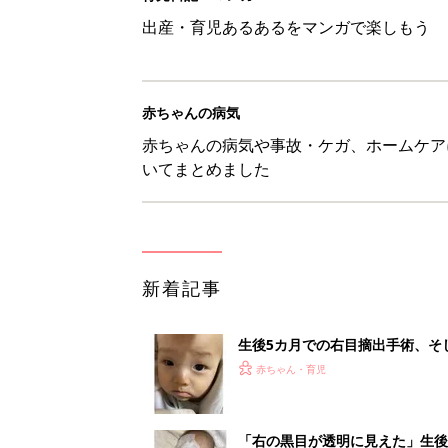
生後5カ月での右目摘出手術、そ
の生活【網膜芽細胞腫】
赤ちゃん・育児
「右の黒目が透明に見えた」生後
芽細胞腫】
赤ちゃん・育児
セリア「優秀すぎる」「小さめバ
赤ちゃん・育児
見守る目線を写真に！ママのための撮
赤ちゃん・育児
1
2