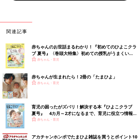
関連記事
赤ちゃんのお世話まるわかり！『初めてのひよこクラ
ブ 夏号』〈巻頭大特集〉初めての授乳がうまくい
く！ おっぱい・ミルクの基本と夏のトラブル 解決テ
赤ちゃん・育児
ク
赤ちゃんが生まれたら！2冊の「たまひよ」
赤ちゃん・育児
育児の困ったがズバリ！解決する本『ひよこクラブ
夏号』 4カ月～2才になるまで、育児に役立つ情報が
いっぱい！
赤ちゃん・育児
アカチャンホンポでたまひよ雑誌を買うとポイント10