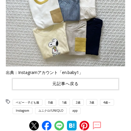
出典：Instagramアカウント「en.baby1」
元記事へ戻る
ベビー・子ども服
0歳
1歳
2歳
3歳
4歳～
Instagram
ユニクロ/UNIQLO
app