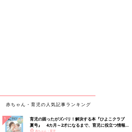
赤ちゃん・育児の人気記事ランキング
育児の困ったがズバリ！解決する本『ひよこクラブ
夏号』 4カ月～2才になるまで、育児に役立つ情報が
いっぱい！
赤ちゃん・育児