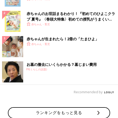
赤ちゃんのお世話まるわかり！『初めてのひよこクラ
ブ 夏号』〈巻頭大特集〉初めての授乳がうまくい
く！ おっぱい・ミルクの基本と夏のトラブル 解決テ
赤ちゃん・育児
ク
赤ちゃんが生まれたら！2冊の「たまひよ」
赤ちゃん・育児
お墓の撤去にいくらかかる？墓じまい費用
PR(くらしの話題)
Recommended by
ランキングをもっと見る