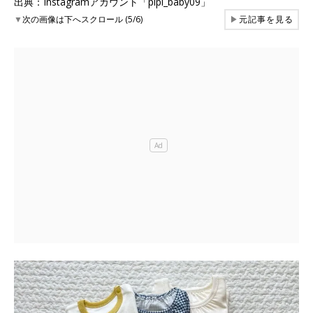
出典：Instagramアカウント「pipi_baby09」
▼
次の画像は下へスクロール (5/6)
▶
元記事を見る