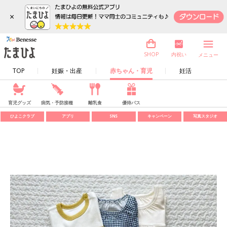
×
内祝い
SHOP
メニュー
TOP
妊娠・出産
赤ちゃん・育児
妊活
育児グッズ
病気・予防接種
離乳食
優待パス
ひよこクラブ
アプリ
SNS
キャンペーン
写真スタジオ