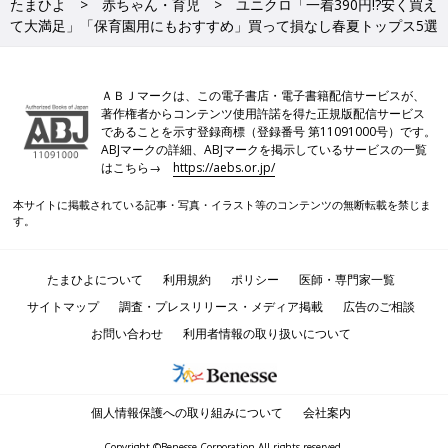
たまひよ
赤ちゃん・育児
ユニクロ「一着390円!?安く買え
て大満足」「保育園用にもおすすめ」買って損なし春夏トップス5選
ＡＢＪマークは、この電子書店・電子書籍配信サービスが、
著作権者からコンテンツ使用許諾を得た正規版配信サービス
であることを示す登録商標（登録番号 第11091000号）です。
ABJマークの詳細、ABJマークを掲示しているサービスの一覧
はこちら→
https://aebs.or.jp/
本サイトに掲載されている記事・写真・イラスト等のコンテンツの無断転載を禁じま
す。
たまひよについて
利用規約
ポリシー
医師・専門家一覧
サイトマップ
調査・プレスリリース・メディア掲載
広告のご相談
お問い合わせ
利用者情報の取り扱いについて
個人情報保護への取り組みについて
会社案内
Copyright ©Benesse Corporation All rights reserved.